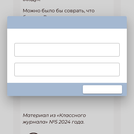
Можно было бы соврать, что
больше Ромашкину никто не
видел, но это неправда. Она
вернулась домой уже через пару
часов — перепуганная,
потрёпанная, с ветками в волосах
и внезапно подобревшая. Хотите
верьте, хотите нет: никогда,
никогда больше Валя Ромашкина
не желала никому ничего плохого!
Подпишись на рассылку
Получи электронный "Классный журнал" в
подарок!
Автор: Лера Меркулова
Укажите имя
Материал из «Классного
Укажите Ваш Email
журнала» №5 2024 года.