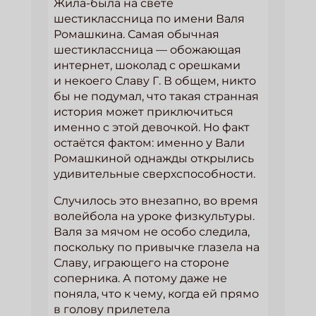
Жила-была на свете
шестиклассница по имени Валя
Ромашкина. Самая обычная
шестиклассница — обожающая
интернет, шоколад с орешками
и некоего Славу Г. В общем, никто
бы не подумал, что такая странная
история может приключиться
именно с этой девочкой. Но факт
остаётся фактом: именно у Вали
Ромашкиной однажды открылись
удивительные сверхспособности.
Случилось это внезапно, во время
волейбола на уроке физкультуры.
Валя за мячом не особо следила,
поскольку по привычке глазела на
Славу, играющего на стороне
соперника. А потому даже не
поняла, что к чему, когда ей прямо
в голову прилетела