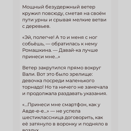
Мощный безудержный ветер
кружил повсюду, сметая на своём
пути урны и срывая мелкие ветви
с деревьев.
«Эй, полегче! А то и меня с ног
собьёшь, — обратилась к нему
Ромашкина. — Давай-ка лучше
принеси мне…»
Ветер закрутился прямо вокруг
Вали. Вот это было зрелище:
девочка посреди маленького
торнадо! Но та ничего не замечала
и продолжала раздавать указания.
«…Принеси мне смартфон, как у
Авде-е-е…» — не успела
шестиклассница договорить, как
её затянуло в воронку и подняло в
воздух.