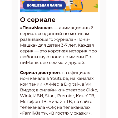
О сериале
«По­ни­Маш­ка»
— ани­ма­ци­он­ный
се­ри­ал, соз­дан­ный по мо­ти­вам
раз­ви­ва­юще­го жур­на­ла «По­ни­
Маш­ка» для де­тей 3-7 лет. Каж­дая
се­рия — это ко­рот­кая ис­то­рия про
любо­пыт­ную по­ни по име­ни По­
ни­Маш­ка, её семью и дру­зей.
Се­ри­ал дос­ту­пен
: на офи­ци­аль­
ном ка­на­ле в Youtube, на ка­на­лах
ком­па­нии «X-Media Digital», в VK
Ви­део; в он­лайн-ки­но­те­ат­рах Okko,
Wink, ИВИ, Start, Premier, Ки­но1ТВ,
Ме­га­фон ТВ, Би­лайн ТВ; на сай­те
те­ле­ка­на­ла «О!»; на те­ле­ка­на­лах
«FamilyJam», «В гос­тях у сказ­ки».