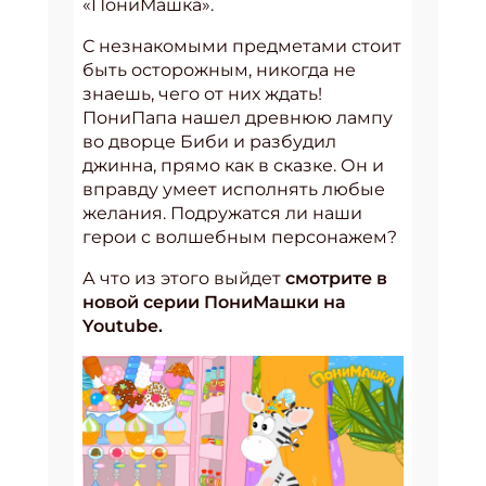
«ПониМашка».
С незнакомыми предметами стоит
быть осторожным, никогда не
знаешь, чего от них ждать!
ПониПапа нашел древнюю лампу
во дворце Биби и разбудил
джинна, прямо как в сказке. Он и
вправду умеет исполнять любые
желания. Подружатся ли наши
герои с волшебным персонажем?
А что из этого выйдет
смотрите в
новой серии ПониМашки на
Youtube.