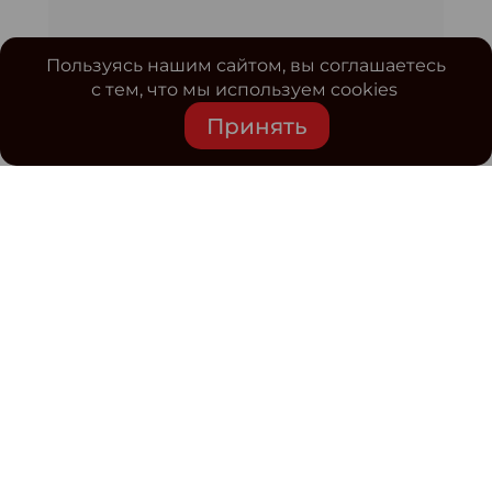
Пользуясь нашим сайтом, вы соглашаетесь
с тем, что мы используем cookies
Принять
Средство массовой информации www.classmag.ru
Свидетельство о регистрации СМИ сетевого издания
Эл.№ ФС77-63739 от 16 ноября 2015 г. выдано
Роскомнадзором.
Политика обработки
персональных данных