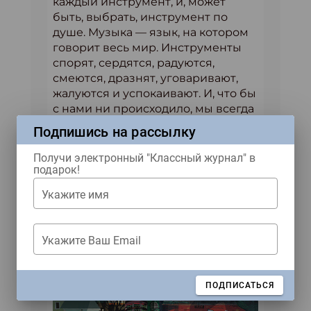
каждый инструмент, и, может
быть, выбрать, инструмент по
душе. Музыка — язык, на котором
говорит весь мир. Инструменты
спорят, сердятся, радуются,
смеются, дразнят, уговаривают,
жалуются и успокаивают. И, что бы
с нами ни происходило, мы всегда
сможем понять друг друга через
Подпишись на рассылку
музыку.
Получи электронный "Классный журнал" в
подарок!
Укажите имя
Укажите Ваш Email
ЗАКРЫТЬ
ПОДПИСАТЬСЯ