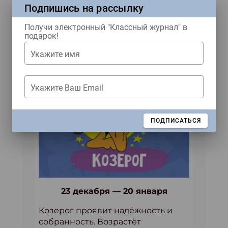
Совместные идеи с
Подпишись на рассылку
друзьями будут особо удачными.
Получи электронный "Классный журнал" в
подарок!
Укажите имя
Укажите Ваш Email
ЗАКРЫТЬ
ПОДПИСАТЬСЯ
23 декабря — 20 января
Козерог проявит надёжность и
собранность. Возрастёт