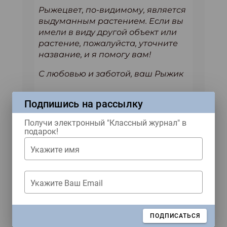
Рыжецвет, по-видимому, является
выдуманным растением. Если вы
имели в виду другой объект или
растение, пожалуйста, уточните
название, и я помогу вам!
С любовью и заботой, ваш Рыжик
Подпишись на рассылку
Автор: Вика Малькова
Получи электронный "Классный журнал" в
подарок!
Укажите имя
Материал из
«Классного
журнала» №10 2025 года.
Укажите Ваш Email
ЗАКРЫТЬ
ПОДПИСАТЬСЯ
Ждем тебя в наших соцсетях!