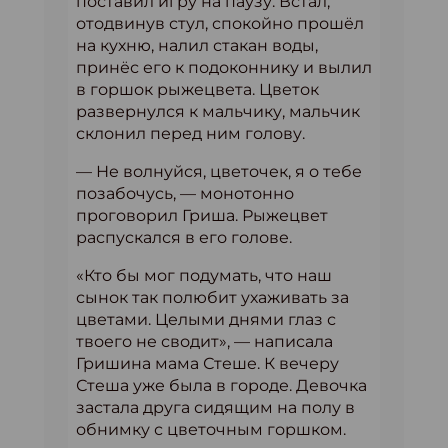
поставил игру на паузу. Встал,
отодвинув стул, спокойно прошёл
на кухню, налил стакан воды,
принёс его к подоконнику и вылил
в горшок рыжецвета. Цветок
развернулся к мальчику, мальчик
склонил перед ним голову.
— Не волнуйся, цветочек, я о тебе
позабочусь, — монотонно
проговорил Гриша. Рыжецвет
распускался в его голове.
«Кто бы мог подумать, что наш
сынок так полюбит ухаживать за
цветами. Целыми днями глаз с
твоего не сводит», — написала
Гришина мама Стеше. К вечеру
Стеша уже была в городе. Девочка
застала друга сидящим на полу в
обнимку с цветочным горшком.