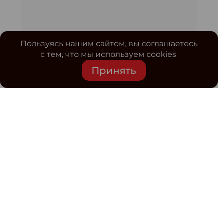
Пользуясь нашим сайтом, вы соглашаетесь
с тем, что мы используем cookies
Принять
Средство массовой информации www.classmag.ru
Свидетельство о регистрации СМИ сетевого издания
Эл.№ ФС77-63739 от 16 ноября 2015 г. выдано
Роскомнадзором.