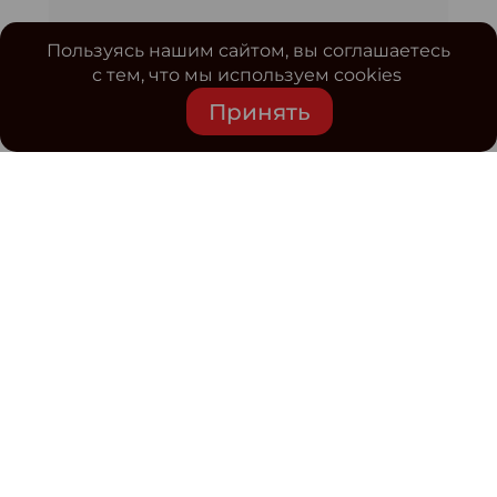
Пользуясь нашим сайтом, вы соглашаетесь
с тем, что мы используем cookies
Принять
Средство массовой информации www.classmag.ru
Свидетельство о регистрации СМИ сетевого издания
Эл.№ ФС77-63739 от 16 ноября 2015 г. выдано
Роскомнадзором.
Политика обработки
персональных данных