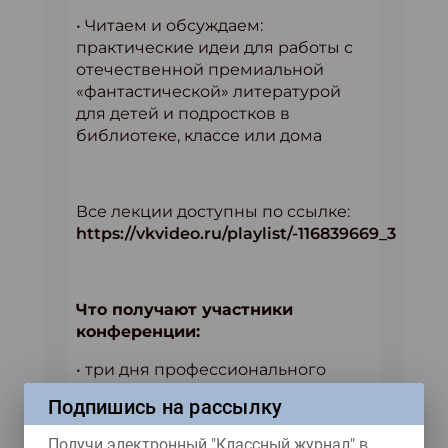
• Читаем и обсуждаем:
практические идеи для работы с
отечественной премиальной
«фантастической» литературой
для детей и подростков в
библиотеке, классе или дома
Все лекции доступны по ссылке:
https://vkvideo.ru/playlist/-116839669_3
Что получают участники
конференции:
• три дня профессионального
общения со спикерами и
Подпишись на рассылку
коллегами на конференции
Получи электронный "Классный журнал" в