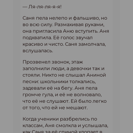
— Ля-ля-ля-я-я!
Саня пела нелепо и фальшиво, но
во всю силу. Размахивая руками,
она пригласила Аню вступить. Аня
подхватила. Её голос звучал
красиво и чисто. Саня замолчала,
вслушалась.
Прозвенел звонок, этаж
заполнили люди, а девочки так и
стояли. Никто не слышал Аниной
песни: школьники толкались,
задевали её на бегу. Аня пела
громче гула, и её не волновало,
что её не слушают. Ей было легко
от того, что ей не мешают.
Когда ученики разбрелись по
классам, Аня смолкла и услышала,
как Саня за её спиной хлопает в