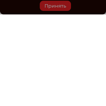
Принять
Средство массовой информации www.classmag.ru
Свидетельство о регистрации СМИ сетевого издания
Эл.№ ФС77-63739 от 16 ноября 2015 г. выдано
Роскомнадзором.
Политика обработки
персональных данных
Контакты