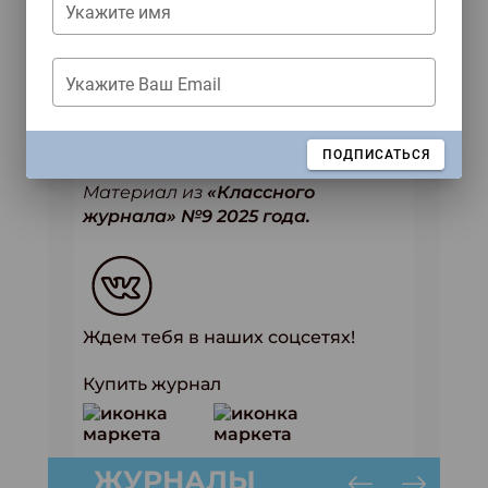
потому что больше всего на свете
Укажите имя
она любила читать.
Укажите Ваш Email
Автор: Вика Малькова
ЗАКРЫТЬ
ПОДПИСАТЬСЯ
Материал из
«Классного
журнала» №9 2025 года.
Ждем тебя в наших соцсетях!
Купить журнал
ЖУРНАЛЫ