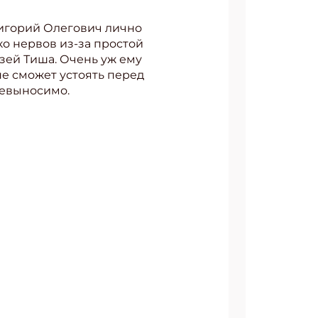
Григорий Олегович лично
ко нервов из-за простой
зей Тиша. Очень уж ему
не сможет устоять перед
невыносимо.