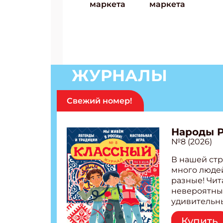
ЖУРНАЛЫ
Свежий номер!
Народы 
№8 (2026)
В нашей стр
много людей
разные! Чит
невероятны
удивительн
народов Рос
Купить
Легенды тат