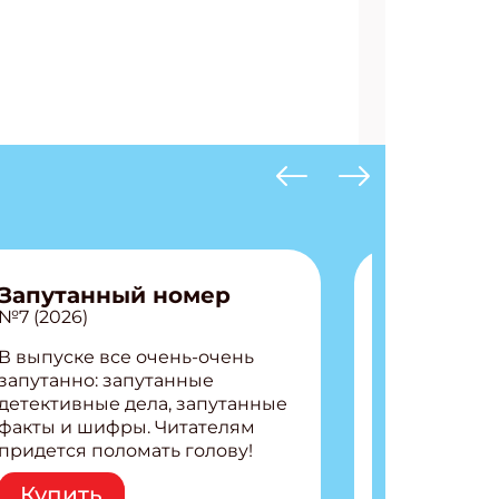
Запутанный номер
№7 (2026)
В выпуске все очень-очень
запутанно: запутанные
детективные дела, запутанные
факты и шифры. Читателям
придется поломать голову!
Внутри: Шифры и
Купить
расшифровки Плетем