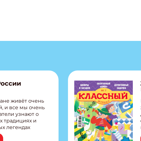
России
ане живёт очень
, и все мы очень
атели узнают о
х традициях и
ых легендах
сии! Внутри:
ар, башкир и