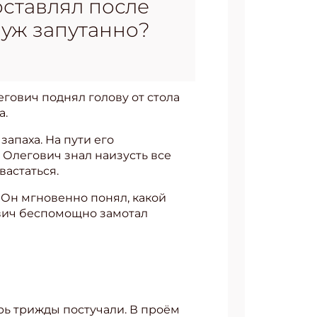
оставлял после
 уж запутанно?
егович поднял голову от стола
а.
апаха. На пути его
 Олегович знал наизусть все
вастаться.
 Он мгновенно понял, какой
гович беспомощно замотал
ерь трижды постучали. В проём