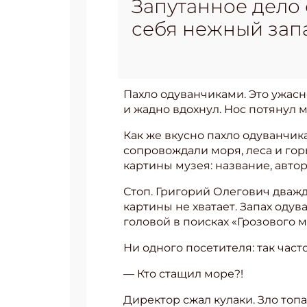
Запутанное дело 
себя нежный запа
Пахло одуванчиками. Это ужасн
и жадно вдохнул. Нос потянул 
Как же вкусно пахло одуванчик
сопровождали моря, леса и го
картины музея: название, автор
Стоп. Григорий Олегович дважд
картины не хватает. Запах оду
головой в поисках «Грозового м
Ни одного посетителя: так част
— Кто стащил море?!
Директор сжал кулаки. Зло топа