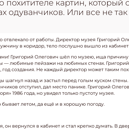
о похитителе картин, который 
х одуванчиков. Или все не так
о отвлекало от работы. Директор музея Григорий Ол
мужчину в коридор, тело послушно вышло из кабинет
ами! Григорий Олегович шёл по музею, ища причину з
ры — любимые пейзажи на любимых стенах. Григорий
, год создания. Не каждый директор может таким пох
ы шагнул назад и застыл перед голым куском стены.
ванчиков отступил, дал место панике. Григорий Оле
оря» 1986 года, но увидел только пустоту музея.
о бывает летом, да ещё и в хорошую погоду.
я, он вернулся в кабинет и стал крепко думать. В дв