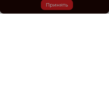
Принять
Средство массовой информации www.classmag.ru
Свидетельство о регистрации СМИ сетевого издания
Эл.№ ФС77-63739 от 16 ноября 2015 г. выдано
Роскомнадзором.
Политика обработки
персональных данных
Контакты
Электронная почта редакции: