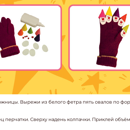
ишись на рассылку
 ножницы. Вырежи из белого фетра пять овалов по фо
 электронный "Классный журнал" в подарок!
ец перчатки. Сверху надень колпачки. Приклей объё
ите имя