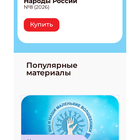
Народы России
№8 (2026)
Купить
Подпишись на рассылку
Получи электронный "Классный журнал" в
Популярные
подарок!
материалы
Укажите имя
Укажите Ваш Email
ПОДПИСАТЬСЯ