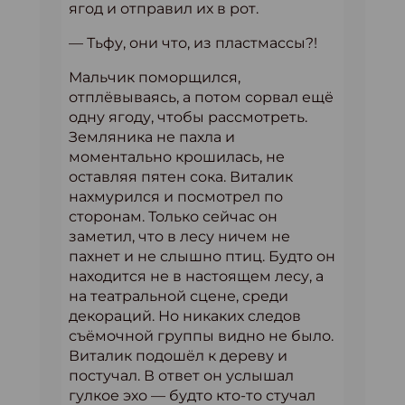
ягод и отправил их в рот.
— Тьфу, они что, из пластмассы?!
Мальчик поморщился,
отплёвываясь, а потом сорвал ещё
одну ягоду, чтобы рассмотреть.
Земляника не пахла и
моментально крошилась, не
оставляя пятен сока. Виталик
нахмурился и посмотрел по
сторонам. Только сейчас он
заметил, что в лесу ничем не
пахнет и не слышно птиц. Будто он
находится не в настоящем лесу, а
на театральной сцене, среди
декораций. Но никаких следов
съёмочной группы видно не было.
Виталик подошёл к дереву и
постучал. В ответ он услышал
гулкое эхо — будто кто-то стучал