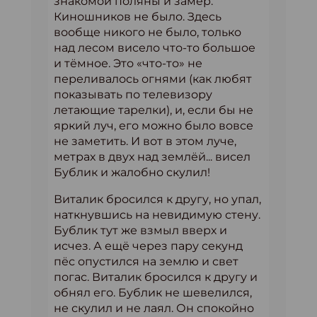
знакомой поляны и замер.
Киношников не было. Здесь
вообще никого не было, только
над лесом висело что-то большое
и тёмное. Это «что-то» не
переливалось огнями (как любят
показывать по телевизору
летающие тарелки), и, если бы не
яркий луч, его можно было вовсе
не заметить. И вот в этом луче,
метрах в двух над землёй... висел
Бублик и жалобно скулил!
Виталик бросился к другу, но упал,
наткнувшись на невидимую стену.
Бублик тут же взмыл вверх и
исчез. А ещё через пару секунд
пёс опустился на землю и свет
погас. Виталик бросился к другу и
обнял его. Бублик не шевелился,
не скулил и не лаял. Он спокойно