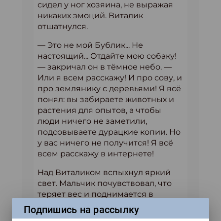
сидел у ног хозяина, не выражая
никаких эмоций. Виталик
отшатнулся.
— Это не мой Бублик... Не
настоящий... Отдайте мою собаку!
— закричал он в тёмное небо. —
Или я всем расскажу! И про сову, и
про землянику с деревьями! Я всё
понял: вы забираете животных и
растения для опытов, а чтобы
люди ничего не заметили,
подсовываете дурацкие копии. Но
у вас ничего не получится! Я всё
всем расскажу в интернете!
Над Виталиком вспыхнул яркий
свет. Мальчик почувствовал, что
теряет вес и поднимается в
воздух. Он немного повисел над
Подпишись на рассылку
землёй, потом тоже взмыл вверх, а