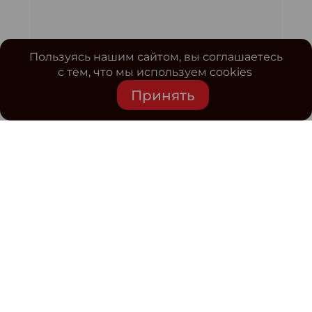
Пользуясь нашим сайтом, вы соглашаетесь
с тем, что мы используем cookies
Принять
Средство массовой информации www.classmag.ru
Свидетельство о регистрации СМИ сетевого издания
Эл.№ ФС77-63739 от 16 ноября 2015 г. выдано
Роскомнадзором.
Политика обработки