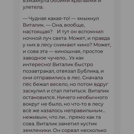
взмахнула обоими крыльями и
улетела.
— Чудная какая-то! — хмыкнул
Виталик. — Она, вообще,
настоящая? И тут он вспомнил
ночной луч света. Может, и правда
у них в лесу снимают кино? Может,
и сова эта — киношная, простое
заводное чучело... Ух как
интересно! Виталик быстро
позавтракал, отвязал Бублика, и
они отправились в лес. Сначала
пёс бежал весело, но потом вдруг
заскулил и стал пятиться. Виталик
остановился. Ничего необычного
вокруг не было, но что-то в лесу
всё же казалось неправильным...
неживым, что ли... прямо как та
сова. Виталик заметил кустик
земляники. Он сорвал несколько