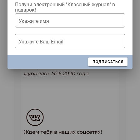
через пару секунд опустился
Получи электронный "Классный журнал" в
подарок!
обратно.
Укажите имя
— Идём домой, Бублик. Здесь не
на что смотреть, — проговорил он
совершенно равнодушно и
Укажите Ваш Email
зашагал в сторону дома.
Автор: Евгения Масленникова
ЗАКРЫТЬ
ПОДПИСАТЬСЯ
Материал из «Классного
журнала» № 6 2020 года
Ждем тебя в наших соцсетях!