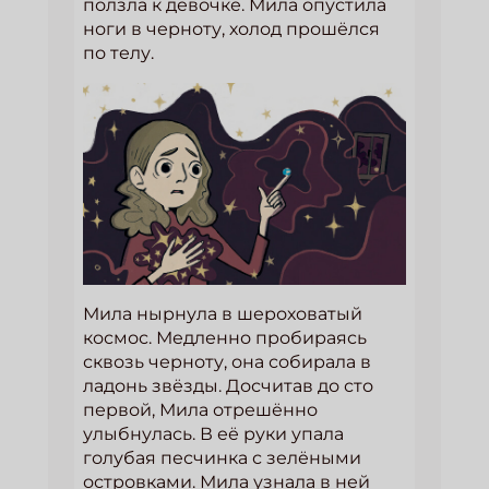
ползла к девочке. Мила опустила
ноги в черноту, холод прошёлся
по телу.
Мила нырнула в шероховатый
космос. Медленно пробираясь
сквозь черноту, она собирала в
ладонь звёзды. Досчитав до сто
первой, Мила отрешённо
улыбнулась. В её руки упала
голубая песчинка с зелёными
островками. Мила узнала в ней