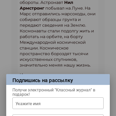
обороты. Астронавт
Нил
Армстронг
побывал на Луне. На
Марс отправились марсоходы, они
собирают образцы грунта и
передают сведения на Землю.
Космонавты стали подолгу жить и
работать на орбите, на борту
Международной космической
станции. Космическое
пространство бороздят тысячи
искусственных спутников,
значительно меняя нашу жизнь.
И даже представить сложно,
Подпишись на рассылку
сколько нового нас ещё ждёт
впереди!
Получи электронный "Классный журнал" в
подарок!
Укажите имя
Материал из «Классного
журнала» № 4 2025 года