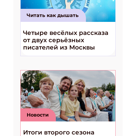
Читать как дышать
Подпишись на рассылку
Четыре весёлых рассказа
Получи электронный "Классный журнал" в подарок!
от двух серьёзных
Укажите имя
писателей из Москвы
Укажите Ваш Email
Новости
Итоги второго сезона