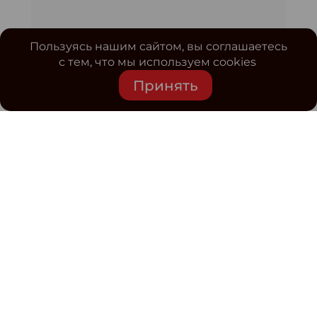
Пользуясь нашим сайтом, вы соглашаетесь
с тем, что мы используем cookies
Принять
Средство массовой информации www.classmag.ru
Свидетельство о регистрации СМИ сетевого издания
Эл.№ ФС77-63739 от 16 ноября 2015 г. выдано
Роскомнадзором.
Политика обработки