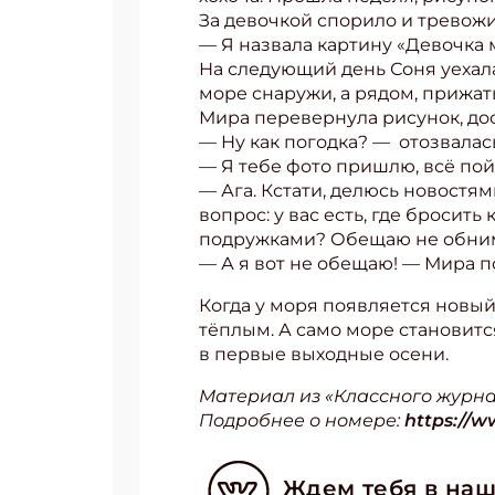
За девочкой спорило и тревожи
— Я назвала картину «Девочка 
На следующий день Соня уехала
море снаружи, а рядом, прижа
Мира перевернула рисунок, дос
— Ну как погодка? — отозвалас
— Я тебе фото пришлю, всё пой
— Ага. Кстати, делюсь новостям
вопрос: у вас есть, где броси
подружками? Обещаю не обним
— А я вот не обещаю! — Мира п
Когда у моря появляется новый
тёплым. А само море становитс
в первые выходные осени.
Материал из «Классного журнал
Подробнее о номере:
https://w
Ждем тебя в наш