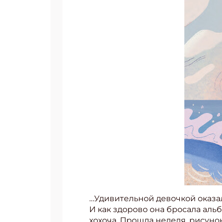
…Удивительной девочкой оказал
И как здорово она бросала альб
хохоча. Прошла неделя, рисуно