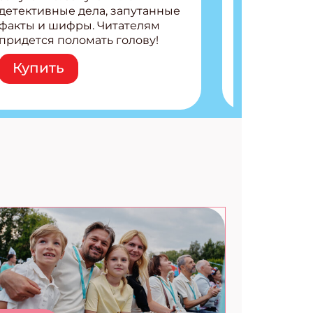
детективные дела, запутанные
факты и шифры. Читателям
придется поломать голову!
Внутри: Шифры и
Купить
расшифровки Плетем
запутанные поделки
Разгадываем головоломки
Ищем коды 3 комикса