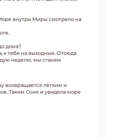
. Море внутри Миры смотрело на
оте.
до дома?
ть к тебе на выходные. Отсюда
аждую неделю, мы станем
азу возвращается лёгким и
ров. Таким Соня и увидела море