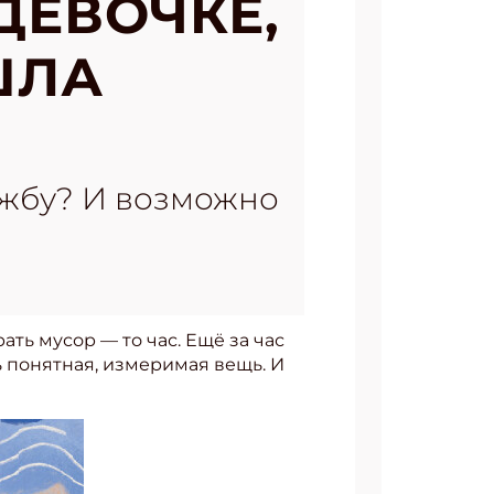
ДЕВОЧКЕ,
ШЛА
ружбу? И возможно
ать мусор — то час. Ещё за час
ь понятная, измеримая вещь. И