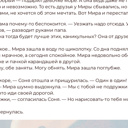
добрый — подарил девочке море. А она ведь даже не п
о и невозможно. То есть друзья у Миры сбывались, но 
ми, не хочется об этом мечтать. Вот Мира и перестал
мама почему-то беспокоится. — Уезжать надо отсюда. 
в, — разводит руками папа.
на тогда будет лучше этих, каникульных? Она от друз
хое… Мира зашла в воду по щиколотку. Со дна поднял
и мрачное, а сегодня спокойное. Мира недовольно об
ке и пачкой карандашей в другой.
у, обе заняты. Могу обнять. Мира зашла поглубже.
оре, — Соня отошла и прищурилась. — Один в один! 
— Мира шумно выдохнула. — Мы с тобой не подружки
 что иди своей дорогой.
жки, — согласилась Соня. — Но нарисовать-то тебя
ернулась.