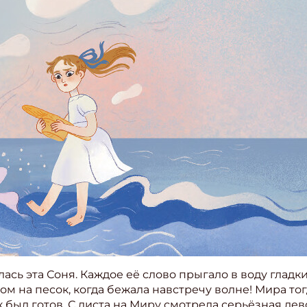
ась эта Соня. Каждое её слово прыгало в воду гладк
ом на песок, когда бежала навстречу волне! Мира то
к был готов. С листа на Миру смотрела серьёзная де