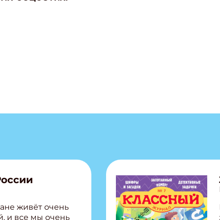
России
ане живёт очень
, и все мы очень