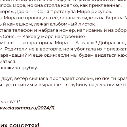
лось море, но она стояла крепко, как приклеенная.
моря». Дарю! — Соня протянула Мире рисунок.
. Мира не проводила её, осталась сидеть на берегу
тый камешком, лежал альбомный листок.
тала телефон и набрала номер, написанный на обор
ь Соня. — Какое у моря настроение?
мёшь! — затараторила Мира. — А ты как? Добралась 
и. Родители не в восторге, но я уболтала их приезжа
ть карандаши? И ещё один: если мы будем видеться к
аться.
оложила трубку.
 друг, ветер сначала пропадает совсем, но почти ср
я густо-синим и вырастает в глубину на десятки мет
а» № 11.
ww.classmag.ru/2024/11
.
их соцсетях!