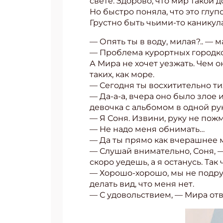
свете. Здорово, что мир такой 
Но быстро поняла, что это глуп
Грустно быть чьими-то каникула
— Опять ты в воду, милая?.. — 
— Проблема курортных городко
А Мира не хочет уезжать. Чем о
таких, как море.
— Сегодня ты восхитительно ти
— Да-а-а, вчера оно было злое 
девочка с альбомом в одной ру
— Я Соня. Извини, руку не пожм
— Не надо меня обнимать…
— Да ты прямо как вчерашнее м
— Слушай внимательно, Соня, 
скоро уедешь, а я останусь. Так
— Хорошо-хорошо, мы не подру
делать вид, что меня нет.
— С удовольствием, — Мира отв