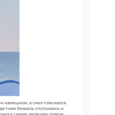
им камешком, а смех плескался.
гда тоже бежала, спотыкаясь и
вочка в синем летящем платье.