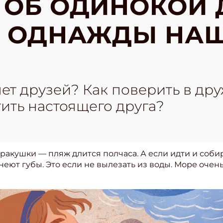
 ОБ ОДИНОКОЙ 
Я ОДНАЖДЫ НА
 нет друзей? Как поверить в д
ить настоящего друга?
ракушки — пляж длится полчаса. А если идти и собир
неют губы. Это если не вылезать из воды. Море очен