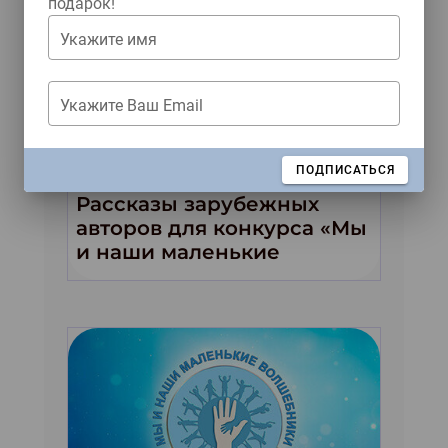
подарок!
Укажите имя
Укажите Ваш Email
Читать как дышать
ЗАКРЫТЬ
ПОДПИСАТЬСЯ
Рассказы зарубежных
авторов для конкурса «Мы
и наши маленькие
волшебники!»