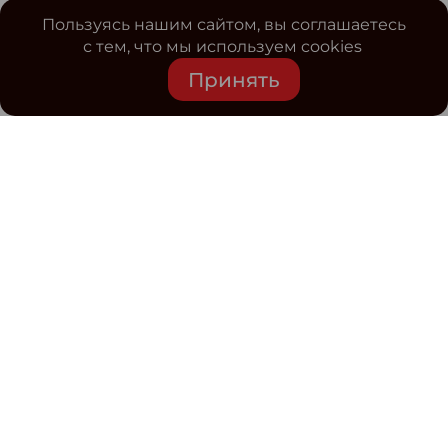
Пользуясь нашим сайтом, вы соглашаетесь
с тем, что мы используем cookies
Принять
Средство массовой информации www.classmag.ru
Свидетельство о регистрации СМИ сетевого издания
Эл.№ ФС77-63739 от 16 ноября 2015 г. выдано
Роскомнадзором.
Политика обработки
персональных данных