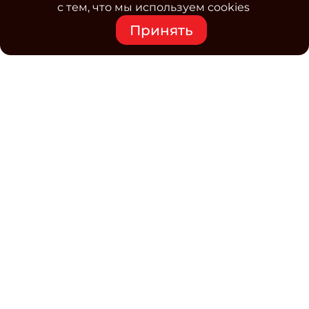
с тем, что мы используем cookies
Принять
Средство массовой информации www.classmag.ru
Свидетельство о регистрации СМИ сетевого издания
Эл.№ ФС77-63739 от 16 ноября 2015 г. выдано
Роскомнадзором.
Политика обработки
персональных данных
Контакты