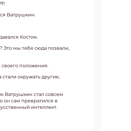
T!
лся Ватрушкин.
давался Костик.
? Это мы тебя сюда позвали,
с своего положения.
 стали окружать другие,
тик Ватрушкин стал совсем
о он сам превратился в
кусственный интеллект.