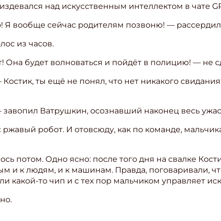
к издевался над искусственным интеллектом в чате GP
о! Я вообще сейчас родителям позвоню! — рассерди
лос из часов.
Она будет волноваться и пойдёт в полицию! — не с
 Костик, ты ещё не понял, что нет никакого свидания
 — завопил Ватрушкин, осознавший наконец весь ужа
ржавый робот. И отовсюду, как по команде, мальчика
ось потом. Одно ясно: после того дня на свалке Кос
м и к людям, и к машинам. Правда, поговаривали, чт
ли какой-то чип и с тех пор мальчиком управляет ис
но.