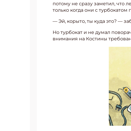
потому не сразу заметил, что 
только когда они с турбокатом 
— Эй, корыто, ты куда это? — 
Но турбокат и не думал повора
внимания на Костины требовани