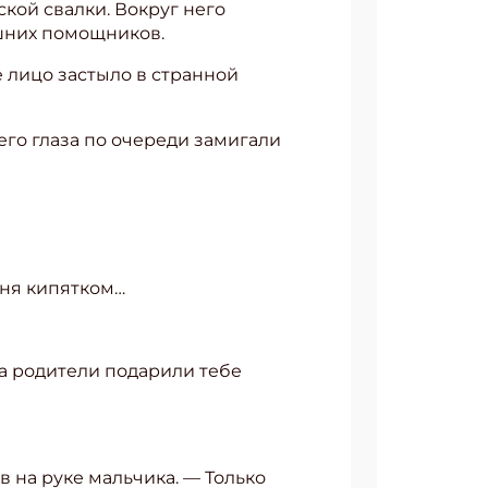
ой свалки. Вокруг него
шних помощников.
ё лицо застыло в странной
его глаза по очереди замигали
еня кипятком…
да родители подарили тебе
в на руке мальчика. — Только