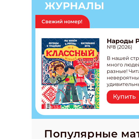
ЖУРНАЛЫ
Свежий номер!
Народы 
№8 (2026)
В нашей стр
много людей
разные! Чит
невероятны
удивительн
народов Рос
Купить
Легенды тат
бурятов Нас
Страшилка 
странные с
рецепты на
Новый коми
Популярные ма
космически