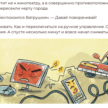
летит не к кинотеатру, а в совершенно противополож
пересекли черту города.
забеспокоился Ватрушкин. — Давай поворачивай!
чивать. Как и переключаться на ручное управление.
я. А спустя несколько минут и вовсе начал снижать