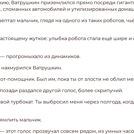
ию, Ватрушкин приземлился прямо посреди гигантск
в, сломанных автомобилей и утилизированных дома
птал мальчик, глядя на одного из таких роботов, чь
настоящему жуткое: улыбка робота стала ещё шире и 
? — прогромыхало из динамиков.
— нахмурился Ватрушкин.
бот-помощник. Был им, пока ты от злости не облил м
 позади раздался другой голос, более скрипучий.
твой турбокат. Ты выбросил меня через полгода, ког
мямлить мальчик.
 — этот голос прозвучал совсем рядом, из умных часо