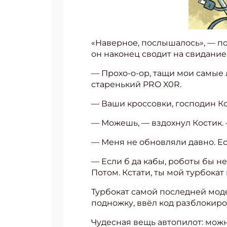
«Наверное, послышалось», — по
он наконец сводит на свидани
— Прохо-о-ор, тащи мои самые 
старенький PRO X0R.
— Ваши кроссовки, господин К
— Можешь, — вздохнул Костик. 
— Меня не обновляли давно. Е
— Если б да кабы, роботы бы не
Потом. Кстати, ты мой турбокат
Турбокат самой последней моде
подножку, ввёл код разблокиро
Чудесная вещь автопилот: можн