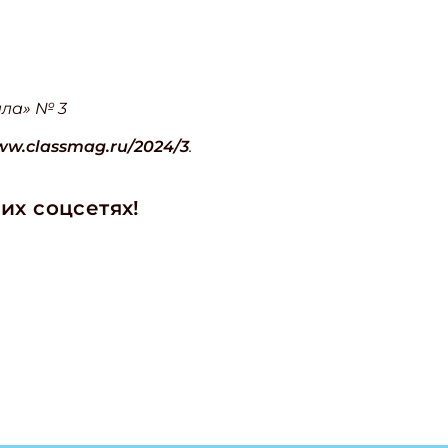
ла» № 3
ww.classmag.ru/2024/3
.
их соцсетях!