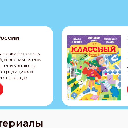
России
ане живёт очень
, и все мы очень
атели узнают о
х традициях и
ых легендах
сии! Внутри:
ар, башкир и
тольная игра
из Алтая Очень
лова Традиционные
родов России
кс про
териалы
е приключения!