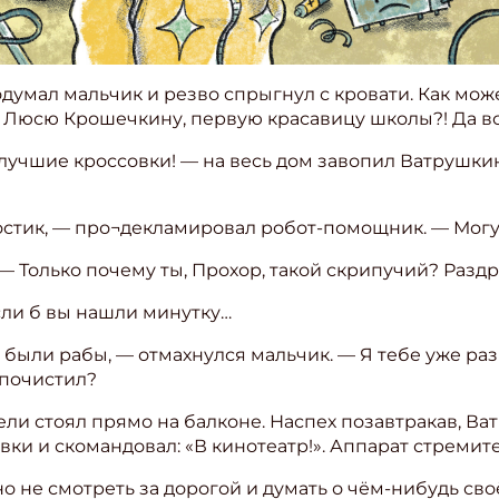
думал мальчик и резво спрыгнул с кровати. Как мож
е Люсю Крошечкину, первую красавицу школы?! Да вс
лучшие кроссовки! — на весь дом завопил Ватрушкин.
остик, — про¬декламировал робот-помощник. — Могу
— Только почему ты, Прохор, такой скрипучий? Раздр
сли б вы нашли минутку…
 были рабы, — отмахнулся мальчик. — Я тебе уже раз
 почистил?
ли стоял прямо на балконе. Наспех позавтракав, В
вки и скомандовал: «В кинотеатр!». Аппарат стремит
о не смотреть за дорогой и думать о чём-нибудь сво