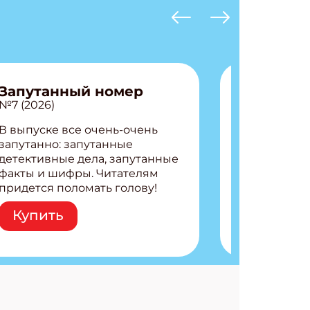
Запутанный номер
№7 (2026)
В выпуске все очень-очень
запутанно: запутанные
детективные дела, запутанные
факты и шифры. Читателям
придется поломать голову!
Внутри: Шифры и
Купить
расшифровки Плетем
запутанные поделки
Разгадываем головоломки
Ищем коды 3 комикса