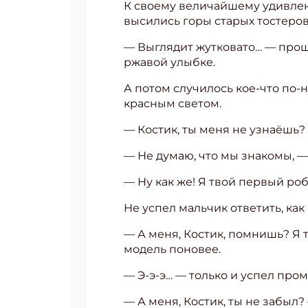
К своему величайшему удивлен
высились горы старых тостеро
— Выглядит жутковато… — проше
ржавой улыбке.
А потом случилось кое-что по-
красным светом.
— Костик, ты меня не узнаёшь
— Не думаю, что мы знакомы, 
— Ну как же! Я твой первый ро
Не успел мальчик ответить, как
— А меня, Костик, помнишь? Я 
модель поновее.
— Э-э-э… — только и успел про
— А меня, Костик, ты не забыл?