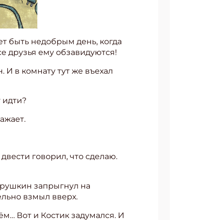
ет быть недобрым день, когда
е друзья ему обзавидуются!
 И в комнату тут же въехал
 идти?
ажает.
 двести говорил, что сделаю.
атрушкин запрыгнул на
ельно взмыл вверх.
ём… Вот и Костик задумался. И