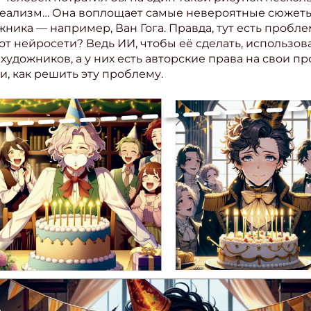
 реализм… Она воплощает самые невероятные сюжеты.
ите Ваш Email
ника — например, Ван Гога. Правда, тут есть пробле
от нейросети? Ведь ИИ, чтобы её сделать, использо
удожников, а у них есть авторские права на свои 
ПОДПИС
, как решить эту проблему.