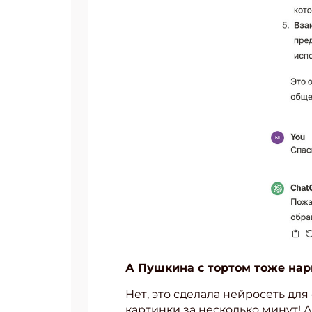
Подп
А Пушкина с тортом тоже нар
Получи
Укаж
Нет, это сделала нейросеть д
картинки за несколько минут! 