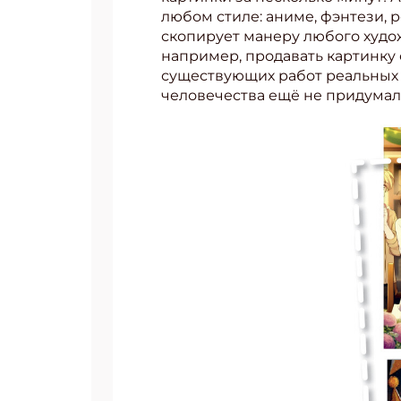
любом стиле: аниме, фэнтези,
Укаж
скопирует манеру любого худож
например, продавать картинку 
существующих работ реальных х
человечества ещё не придумали