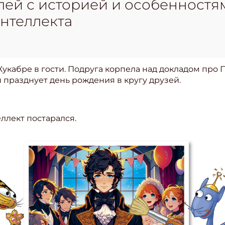
лей с историей и особенностя
нтеллекта
Жукабре в гости. Подруга корпела над докладом про П
 празднует день рождения в кругу друзей.
еллект постарался.