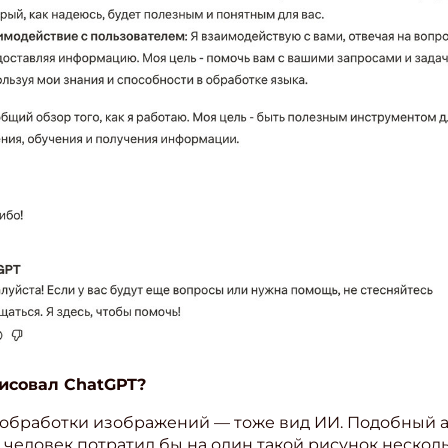
ишись на рассылку
исовал ChatGPT?
 электронный "Классный журнал" в подарок!
ите имя
ля обработки изображений — тоже вид ИИ. Подобный
А человек потратил бы на один такой рисунок несколь