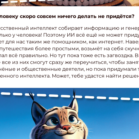
ловеку скоро совсем ничего делать не придётся?
усственный интеллект собирает информацию и генери
лько у человека! Поэтому ИИ всё ещё не может прид
ет для нас таким же помощником, как интернет. На
 путешествия более простыми, возьмёт на себя скуч
лал всё правильно. Но тут пока тоже есть загвоздка.
 все из них смогут сразу же переучиться, чтобы зан
чёные и общественные деятели, но пока придумали 
енного интеллекта. Может, тебе удастся найти реш