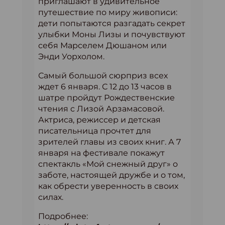
приглашают в удивительное
путешествие по миру живописи:
дети попытаются разгадать секрет
улыбки Моны Лизы и почувствуют
себя Марселем Дюшаном или
Энди Уорхолом.
Самый большой сюрприз всех
ждет 6 января. С 12 до 13 часов в
шатре пройдут Рождественские
чтения с Лизой Арзамасовой.
Актриса, режиссер и детская
писательница прочтет для
зрителей главы из своих книг. А 7
января на фестивале покажут
спектакль «Мой снежный друг» о
заботе, настоящей дружбе и о том,
как обрести уверенность в своих
силах.
Подробнее: