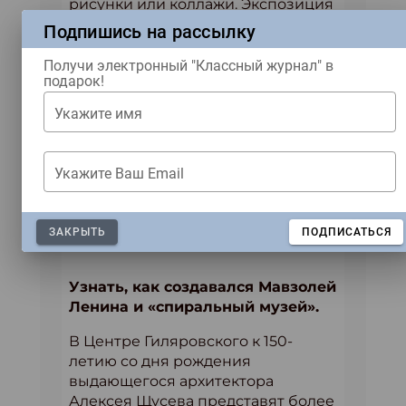
рисунки или коллажи. Экспозиция
объединит результаты работы
Подпишись на рассылку
призеров всероссийского
инклюзивного творческого
Получи электронный "Классный журнал" в
подарок!
конкурса «Я художник — я так
вижу», лаборатории по сбору
Укажите имя
устной истории семьи «Кувшин
слов», а также посетителей
Детского центра Музея Москвы.
Укажите Ваш Email
Подробнее:
https://mosmuseum.ru/exhibitions/p/magic_
ЗАКРЫТЬ
ПОДПИСАТЬСЯ
Узнать, как создавался Мавзолей
Ленина и «спиральный музей».
В Центре Гиляровского к 150-
летию со дня рождения
выдающегося архитектора
Алексея Щусева представят более