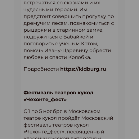
встречаться со сказками и их
чудесными героями. Им
предстоит совершить прогулку по
дремучим лесам, познакомиться с
рыцарями в старинном замке,
подружиться с Бабайкой и
поговорить с ученым Котом,
помочь Ивану-Царевичу обрести
любовь и спасти Колобка.
Подробности
https://kidburg.ru
Фестиваль театров кукол
«Чехонте_фест»
С 1 по 5 ноября в Московском
театре кукол пройдёт Московский
фестиваль театров кукол
«Чехонте_фест», посвященный
классику русской литературы