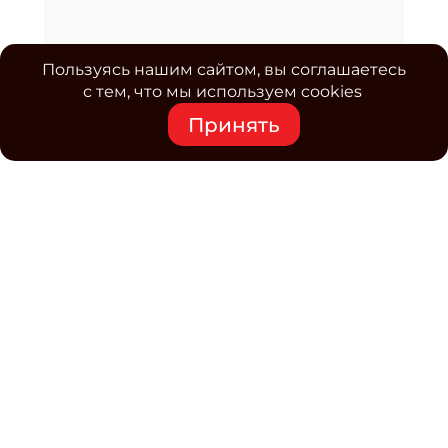
Пользуясь нашим сайтом, вы соглашаетесь
с тем, что мы используем cookies
Принять
Средство массовой информации www.classmag.ru
Свидетельство о регистрации СМИ сетевого издания
Эл.№ ФС77-63739 от 16 ноября 2015 г. выдано
Роскомнадзором.
Политика обработки