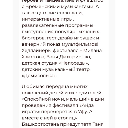
героев и танцевальный флешмоб
с Бременскими музыкантами. А
также детские спектакли,
интерактивные игры,
развлекательные программы,
выступления популярных юных
блогеров, тест-драйв игрушек и
вечерний показ мультфильмов!
Хедлайнеры фестиваля – Милана
Хаметова, Ваня Дмитриенко,
детская студия «Непоседы»,
детский музыкальный театр
«Домисолька».
Любимая передача многих
поколений детей и их родителей
«Спокойной ночи, малыши!» в дни
проведения фестиваля «Айда
играть» переберется в Уфу. А
вместе с ней в столицу
Башкортостана приедут тетя Таня