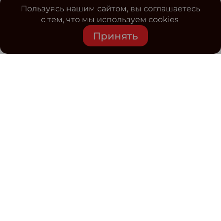
Пользуясь нашим сайтом, вы соглашаетесь
с тем, что мы используем cookies
Принять
Средство массовой информации www.classmag.ru
Свидетельство о регистрации СМИ сетевого издания
Эл.№ ФС77-63739 от 16 ноября 2015 г. выдано
Роскомнадзором.
Политика обработки
персональных данных