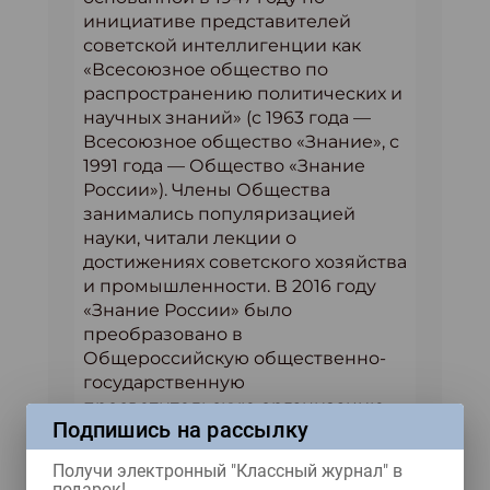
инициативе представителей
советской интеллигенции как
«Всесоюзное общество по
распространению политических и
научных знаний» (с 1963 года —
Всесоюзное общество «Знание», с
1991 года — Общество «Знание
России»). Члены Общества
занимались популяризацией
науки, читали лекции о
достижениях советского хозяйства
и промышленности. В 2016 году
«Знание России» было
преобразовано в
Общероссийскую общественно-
государственную
просветительскую организацию
Подпишись на рассылку
«Российское общество «Знание».
21 апреля 2021 года в Послании
Получи электронный "Классный журнал" в
Президента РФ Федеральному
подарок!