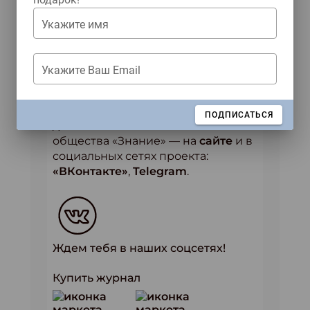
собранию РФ Владимир Путин
заявил о необходимости
Укажите имя
перезапуска Российского
общества «Знание» на
современной цифровой
Укажите Ваш Email
платформе.
Больше информации о
ЗАКРЫТЬ
ПОДПИСАТЬСЯ
деятельности Российского
общества «Знание» — на
сайте
и в
социальных сетях проекта:
«ВКонтакте»
,
Telegram
.
Ждем тебя в наших соцсетях!
Купить журнал