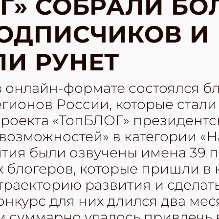
Г» СОБРАЛИ БОЛ
ОДПИСЧИКОВ И
И РУНЕТ
в онлайн-формате состоялся бл
егионов России, которые стал
 проекта «ТопБЛОГ» президент
 возможностей» в категории «
тия были озвучены имена 39 п
блогеров, которые пришли в к
траекторию развития и сделат
нкурс для них длился два меся
м суммарно удалось привлечь 