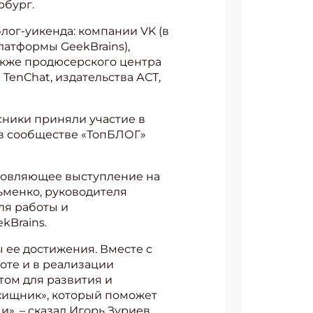
рбург.
лог-уикенда: компании VK (в
латформы GeekBrains),
акже продюсерского центра
TenChat, издательства АСТ,
сники приняли участие в
 в сообществе «ТопБЛОГ»
хновляющее выступление на
зьменко, руководителя
ля работы и
kBrains.
ы ее достижения. Вместе с
оте и в реализации
том для развития и
хищник», который поможет
», – сказал Игорь Зуриев,