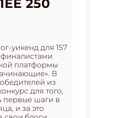
ЕЕ 250
ог-уикенд для 157
и финалистами
ской платформы
Начинающие». В
обедителей из
онкурс для того,
ь первые шаги в
ца, и за это
в свои блоги