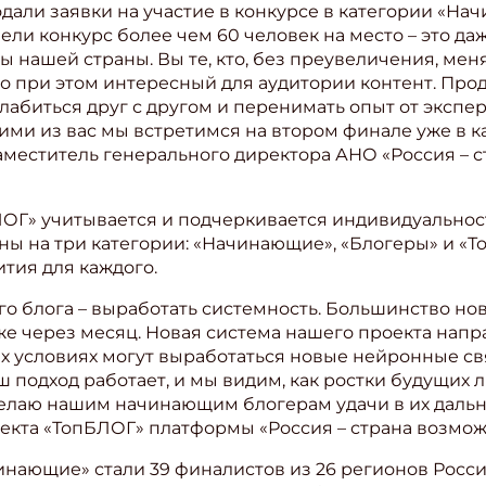
одали заявки на участие в конкурсе в категории «На
ели конкурс более чем 60 человек на место – это д
 нашей страны. Вы те, кто, без преувеличения, мен
о при этом интересный для аудитории контент. Прод
ллабиться друг с другом и перенимать опыт от экспе
гими из вас мы встретимся на втором финале уже в к
заместитель генерального директора АНО «Россия – 
ОГ» учитывается и подчеркивается индивидуальност
ны на три категории: «Начинающие», «Блогеры» и «
тия для каждого.
го блога – выработать системность. Большинство нов
е через месяц. Новая система нашего проекта нап
ких условиях могут выработаться новые нейронные с
аш подход работает, и мы видим, как ростки будущих
желаю нашим начинающим блогерам удачи в их дальн
оекта «ТопБЛОГ» платформы «Россия – страна возм
нающие» стали 39 финалистов из 26 регионов Росси