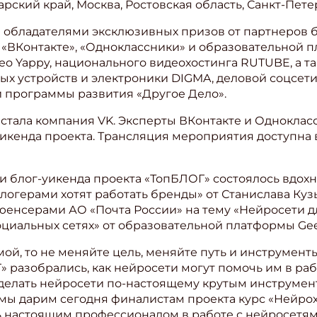
рский край, Москва, Ростовская область, Санкт-Пете
 обладателями эксклюзивных призов от партнеров б
 «ВКонтакте», «Одноклассники» и образовательной п
о Yappy, национального видеохостинга RUTUBE, а т
х устройств и электроники DIGMA, деловой соцсети 
и программы развития «Другое Дело».
стала компания VK. Эксперты ВКонтакте и Одноклас
 уикенда проекта. Трансляция мероприятия доступна
ти блог-уикенда проекта «ТопБЛОГ» состоялось вдо
 блогерами хотят работать бренды» от Станислава Ку
юенсерами АО «Почта России» на тему «Нейросети д
циальных сетях» от образовательной платформы Gee
ой, то не меняйте цель, меняйте путь и инструмент
 разобрались, как нейросети могут помочь им в раб
сделать нейросети по-настоящему крутым инструмен
мы дарим сегодня финалистам проекта курс «Нейро
ь настоящим профессионалом в работе с нейросетями