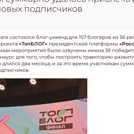
 новых подписчиков
ате состоялся блог-уикенд для 157 блогеров из 56 ре
проекта
«ТопБЛОГ»
президентской платформы
«Росс
мках мероприятия были озвучены имена 39 победит
нкурс для того, чтобы построить траекторию развит
х длился два месяца, и за это время участникам сум
одписчиков.