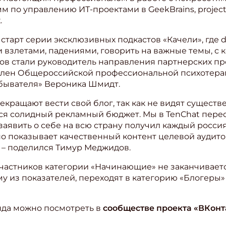
м по управлению ИТ-проектами в GeekBrains, proje
.
старт серии эксклюзивных подкастов «Качели», где d
 взлетами, падениями, говорить на важные темы, с
ков стали руководитель направления партнерских пр
член Общероссийской профессиональной психотерап
обывателя» Вероника Шмидт.
кращают вести свой блог, так как не видят существе
тся солидный рекламный бюджет. Мы в TenChat перео
заявить о себе на всю страну получил каждый росс
о показывает качественный контент целевой аудито
 – поделился Тимур Меджидов.
участников категории «Начинающие» не заканчиваетс
у из показателей, переходят в категорию «Блогеры
нда можно посмотреть в
сообществе проекта «ВКонт