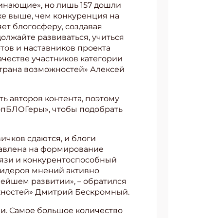
чинающие», но лишь 157 дошли
аже выше, чем конкуренция на
яет блогосферу, создавая
олжайте развиваться, учиться
ртов и наставников проекта
ачестве участников категории
страна возможностей» Алексей
ь авторов контента, поэтому
ТопБЛОГеры», чтобы подобрать
ичков сдаются, и блоги
равлена на формирование
вязи и конкурентоспособный
 лидеров мнений активно
ейшем развитии», – обратился
ожностей» Дмитрий Бескромный.
и. Самое большое количество