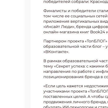
победителей собрали: Краснода
Финалисты и победители стали
том числе ее социальных сетей
приложения вертикальных виде
«Инсайт Люди», бренда цифровы
онлайн-магазина книг Book24 
Партнером проекта «ТопБЛОГ» 
образовательной части блог –
«ВКонтакте».
В рамках образовательной час
тему «Секрет успеха: с какими
направления по работе с инфл
позиционирования бренда в со
«Если цель кажется недостижим
участниками проекта «ТопБЛОГ»
поставленных целей. А чтобы 
продвижения личного бренда, 
обуздать ИИ-технологии и стат