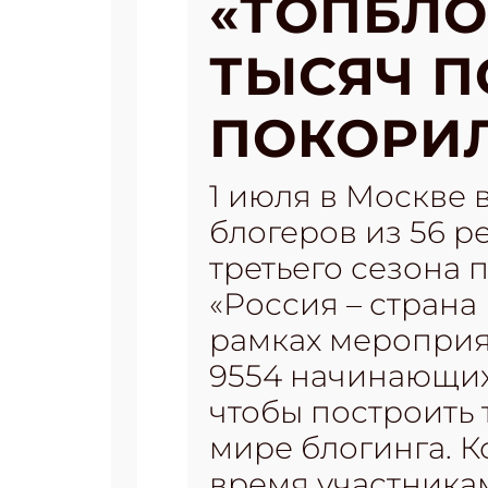
«ТОПБЛО
ТЫСЯЧ П
ПОКОРИЛ
1 июля в Москве 
блогеров из 56 р
третьего сезона
«Россия – страна
рамках мероприя
9554 начинающих 
чтобы построить 
мире блогинга. Ко
время участника