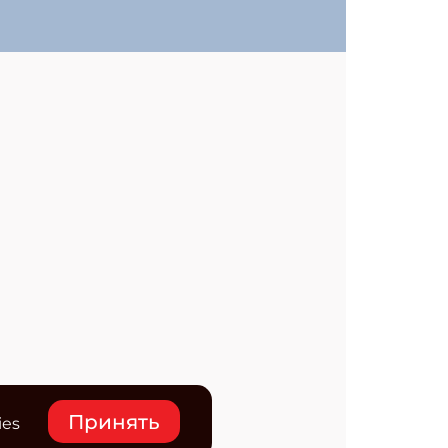
Принять
ies