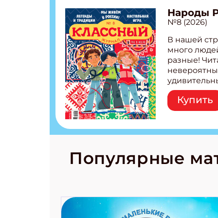
Народы 
Укаж
№8 (2026)
В нашей стр
много людей
разные! Чит
невероятны
удивительн
народов Рос
Купить
Легенды тат
бурятов Нас
Страшилка 
странные с
рецепты на
Новый коми
Популярные ма
космически