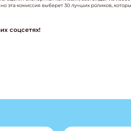
но эта комиссия выберет 30 лучших роликов, котор
их соцсетях!
ишись на рассылку
 электронный "Классный журнал" в подарок!
ите имя