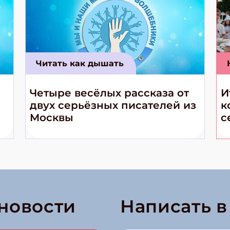
Читать как дышать
Четыре весёлых рассказа от
И
двух серьёзных писателей из
к
Москвы
с
 новости
Написать 