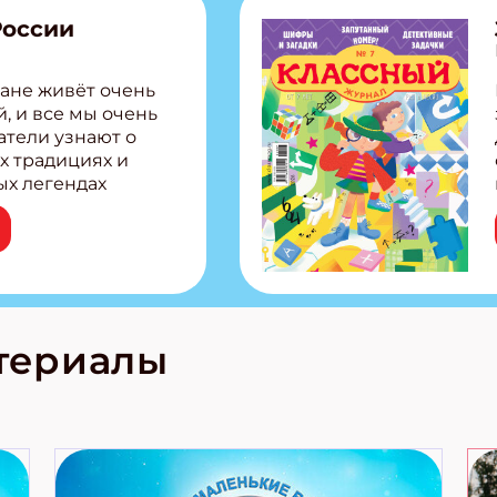
России
ите Ваш Email
ане живёт очень
, и все мы очень
ПОДПИС
атели узнают о
х традициях и
ых легендах
сии! Внутри:
ар, башкир и
тольная игра
из Алтая Очень
лова Традиционные
родов России
кс про
териалы
е приключения!