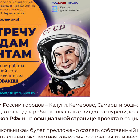
 России городов – Калуги, Кемерово, Самары и родн
готовят для ребят уникальные видео-экскурсии, ко
ков.РФ»
и на
официальной странице проекта
в соци
школьникам будет предложено создать собственный 
ты оценит экспертная комиссия, состоящая из извес