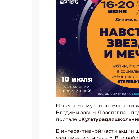
Известные музеи космонавтики
Владимировны Ярославля – под
портале
«Культурадляшкольни
В интерактивной части акции 
женщина-космонавт». Все рабо