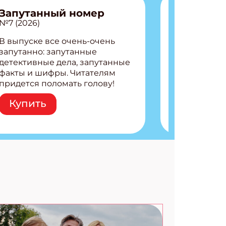
Запутанный номер
№7 (2026)
В выпуске все очень-очень
запутанно: запутанные
АТЬСЯ
детективные дела, запутанные
факты и шифры. Читателям
придется поломать голову!
Внутри: Шифры и
Купить
расшифровки Плетем
запутанные поделки
Разгадываем головоломки
Ищем коды 3 комикса