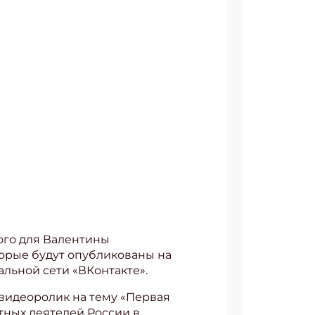
ого для Валентины
торые будут опубликованы на
альной сети «ВКонтакте».
видеоролик на тему «Первая
тных деятелей России в