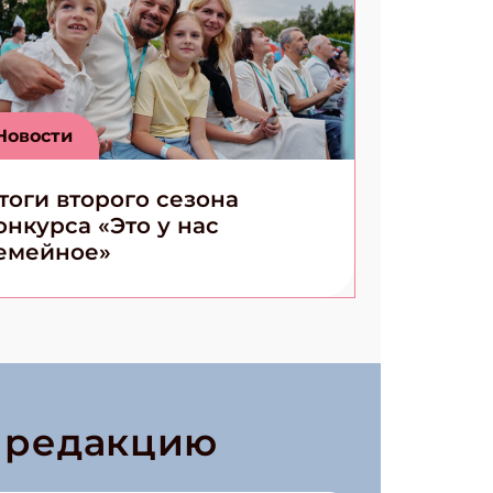
Новости
тоги второго сезона
онкурса «Это у нас
емейное»
в редакцию