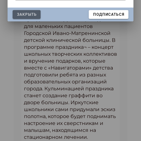
советники директоров по
воспитанию организовали
ЗАКРЫТЬ
ПОДПИСАТЬСЯ
празднование Дня защиты детей
для маленьких пациентов
Городской Ивано-Матренинской
детской клинической больницы. В
программе праздника¬ – концерт
школьных творческих коллективов
и вручение подарков, которые
вместе с «Навигаторами» детства
подготовили ребята из разных
образовательных организаций
города. Кульминацией праздника
станет создание граффити во
дворе больницы. Иркутские
школьники сами придумали эскиз
полотна, которое будет поднимать
настроение их сверстникам и
малышам, находящимся на
стационарном лечении.