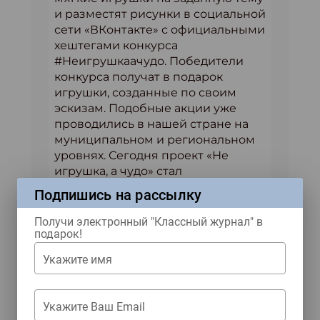
и разместят рисунки в социальной
сети «ВКонтакте» с официальными
хештегами конкурса
#Неигрушкаачудо. Победители
конкурса получат в подарок
игрушки, созданные по своим
эскизам. Подобные акции уже
проводились в нашей стране на
муниципальном и региональном
уровнях. Сегодня проект «Не
игрушка, а чудо» стал
всероссийским.
Подпишись на рассылку
В «Мир детства»
Получи электронный "Классный журнал" в
вместе с волонтерами
подарок!
В Иркутске «Навигаторы детства»
Укажите имя
оказали поддержку
благотворительному фонду «Я
волонтер». Вместе с ребятами из
Укажите Ваш Email
школ областного центра