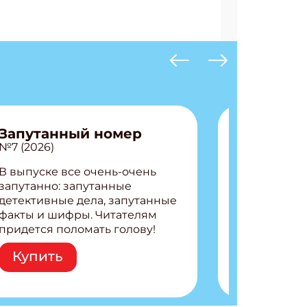
Запутанный номер
№7 (2026)
В выпуске все очень-очень
запутанно: запутанные
детективные дела, запутанные
факты и шифры. Читателям
придется поломать голову!
Внутри: Шифры и
Купить
расшифровки Плетем
запутанные поделки
Разгадываем головоломки
Ищем коды 3 комикса