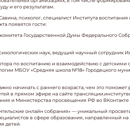
зовательных организациях, в том числе формирован
ду и его результатам.
Савина, психолог, специалист Института воспитания
кта появятся гости:
ль комитета Государственной Думы Федерального Со
психологических наук, ведущий научный сотрудник И
ектора по воспитанию и взаимодействию с детским
логии МБОУ «Средняя школа №18» Городецкого муни
жно начинать с раннего возраста, чем это поможет 
детей в прямом эфире на сайте трансляции.институт
ания и Министерства просвещения РФ во ВКонтакте 
тельские онлайн собрания» — уникальный просвети
пециалистов в сфере образования, направленный на
я детей.