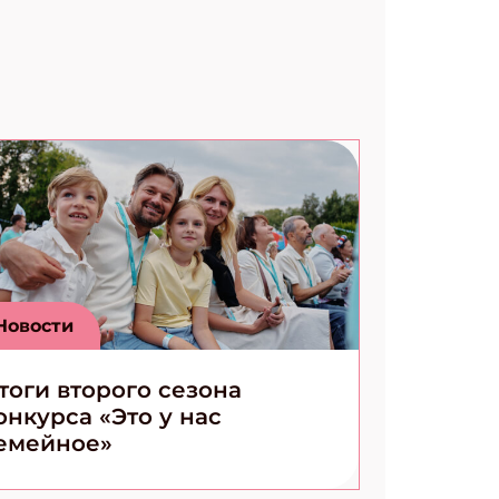
Новости
тоги второго сезона
онкурса «Это у нас
емейное»