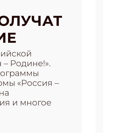
ПОЛУЧАТ
ИЕ
сийской
– Родине!».
программы
рмы «Россия –
на
ия и многое