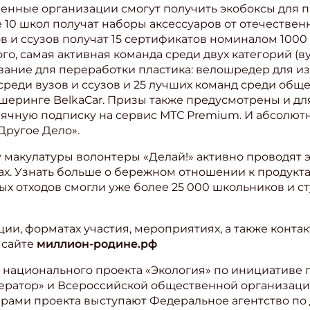
енные организации смогут получить экобоксы для 
 10 школ получат наборы аксессуаров от отечествен
ите Ваш Email
в и ссузов получат 15 сертификатов номиналом 1000
го, самая активная команда среди двух категорий (
вание для переработки пластика: велошредер для 
ПОДПИС
среди вузов и ссузов и 25 лучших команд среди об
ршеринге BelkaCar. Призы также предусмотрены и дл
сячную подписку на сервис МТС Premium. И абсолютн
Другое Дело».
макулатуры волонтеры «Делай!» активно проводят э
тах. Узнать больше о бережном отношении к продук
х отходов смогли уже более 25 000 школьников и ст
и, форматах участия, мероприятиях, а также контак
 сайте
миллион-родине.рф
 национального проекта «Экология» по инициативе
ератор» и Всероссийской общественной организаци
ерами проекта выступают Федеральное агентство по