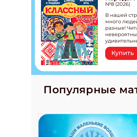
№8 (2026)
В нашей стр
много людей
разные! Чит
невероятны
удивительн
народов Рос
Купить
Легенды тат
бурятов Нас
Страшилка 
странные с
рецепты на
Новый коми
Популярные ма
космически