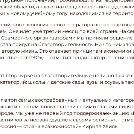
в трудном положении, проживающим на территории
ской области, а также на предоставление поддерж
ки к новому учебному году, находящимся на террито
ссийского экологического оператора вновь стартова
». Она идет уже третий месяц по всей стране. На с
ы. Совместно с организаторами мы приняли решение
тва пойдут на благотворительность. Но что немалов
ут вторую жизнь. Это отвечает принципам экономики з
и отвечает РЭО», — отметил гендиректор Российско
ют вторсырье на благотворительные цели, но также 
 категорий: школы и детские сады, вузы и ссузы, а т
ит в топ самых востребованных и актуальных катего
ишись на рассылку
экоактивностям, пользователи своими глазами видят
рироде. Мы уже не первый год поддерживаем акцию 
 электронный "Классный журнал" в подарок!
астников за неравнодушие к своему региону», – от
ите имя
Россия — страна возможностей» Кирилл Хвиль.