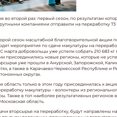
 во второй раз: первый сезон, по результатам котор
крупными компаниями отправили на переработку 73 
второй сезон масштабной благотворительной акции п
одят мероприятия по сдаче макулатуры на перерабо
марта добровольцы уже успели собрать 210 683 кг 
кции присоединились новые регионы, которые не усп
торсырья уже прошли в Амурской, Запорожской, Кали
тях, а также в Карачаево-Черкесской Республике и 
тономных округах.
ая область только в этом году присоединилась к акц
ереработку макулатуры – волонтеры из региональног
ры. Также в топ наиболее результативных регионов
Московская область.
дачи вторсырья на переработку, будут направлены 