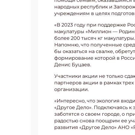
помощи семьям, оказавшимся 
народных республик и Запорож
учреждениям в целях подготов
«В 2023 году при поддержке Ро
макулатуры «Миллион — Родине!
более 200 тысяч кг макулатур
Напомню, что полученные средс
бы оказаться на свалке, обрет
формирование которой в Росси
Денис Буцаев.
Участники акции не только сда
партнеров акции в рамках трех
организации.
«Интересно, что экология вход
Подп
«Другое Дело». Подключаясь к 
заботятся о своем городе, о п
Получи
радостью снова поощрим ее уч
Укаж
развития «Другое Дело» АНО «