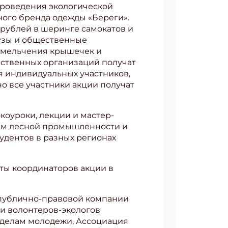
проведения экологической
ного бренда одежды «Береги».
 рублей в шеринге самокатов и
вузы и общественные
измельчения крышечек и
АТЬСЯ
щественных организаций получат
я индивидуальных участников,
о все участники акции получат
коуроки, лекции и мастер-
там лесной промышленности и
удентов в разных регионах
ты координаторов акции в
 публично-правовой компании
и волонтеров-экологов
 делам молодежи, Ассоциация