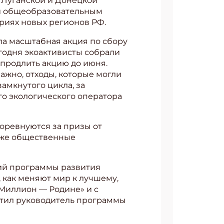
 Луганской и Донецкой
ки общеобразовательным
риях новых регионов РФ.
ла масштабная акция по сбору
егодня экоактивисты собрали
 продлить акцию до июня.
ажно, отходы, которые могли
амкнутого цикла, за
го экологического оператора
соревнуются за призы от
акже общественные
рий программы развития
, как меняют мир к лучшему,
«Миллион — Родине» и с
метил руководитель программы