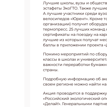
Лучшие школы, вузы и обществ
эстафеты ЭкоГТО. Также лучшие
Укаж
А лучшие участники среди вузо
велосипедов «Юрент». Кроме то
организации) получит оборудо
термопресс. 25 лучших команд 
сертификаты на поездку на ка
лучшие из которых получат ме
баллы в приложении проекта «
Помимо мероприятий по сбору 
классы в школах и университе
важности переработки бумажны
страны.
Подробную информацию об акци
своем регионе можно найти на
Акция проводится в поддержку
«Российский экологический оп
«Делай!». Генеральными партн