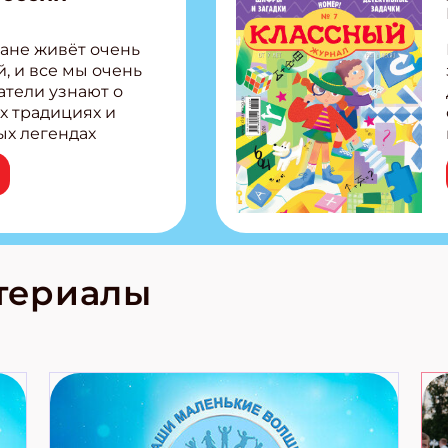
ане живёт очень
, и все мы очень
атели узнают о
х традициях и
ых легендах
сии! Внутри:
ар, башкир и
тольная игра
из Алтая Очень
лова Традиционные
родов России
кс про
териалы
е приключения!