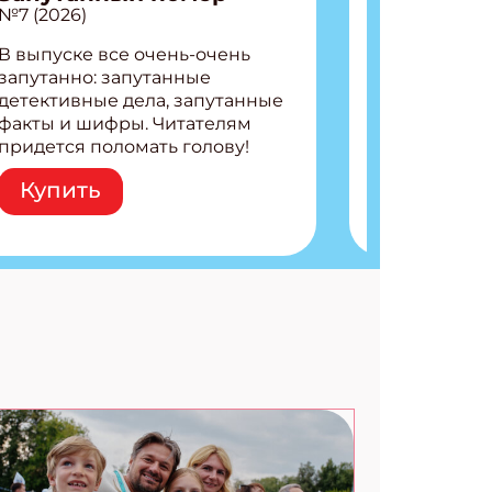
№7 (2026)
В выпуске все очень-очень
запутанно: запутанные
детективные дела, запутанные
факты и шифры. Читателям
придется поломать голову!
Внутри: Шифры и
Купить
расшифровки Плетем
запутанные поделки
Разгадываем головоломки
Ищем коды 3 комикса