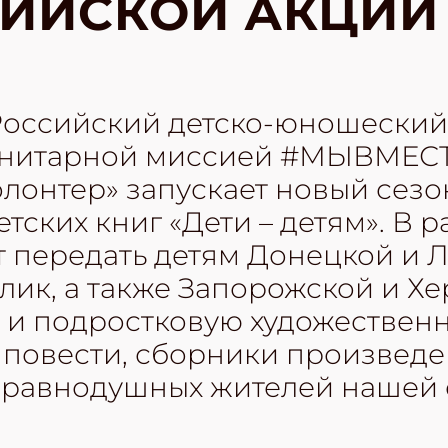
ИЙСКОЙ АКЦИИ 
 Российский детско-юношеский
манитарной миссией #МЫВМЕС
лонтер» запускает новый сез
тских книг «Дети – детям». В 
 передать детям Донецкой и 
лик, а также Запорожской и Х
 и подростковую художественн
, повести, сборники произвед
неравнодушных жителей нашей