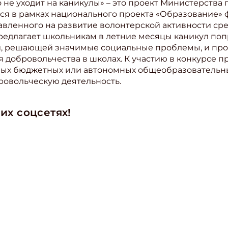
 не уходит на каникулы» – это проект Министерств
ся в рамках национального проекта «Образование» 
авленного на развитие волонтерской активности сре
редлагает школьникам в летние месяцы каникул поп
, решающей значимые социальные проблемы, и про
 добровольчества в школах. К участию в конкурсе 
ых бюджетных или автономных общеобразовательных
ровольческую деятельность.
ишись на рассылку
их соцсетях!
 электронный "Классный журнал" в подарок!
ите имя
ите Ваш Email
ПОДПИС