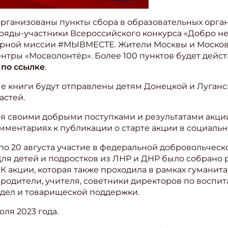
организованы пункты сбора в образовательных орган
яды-участники Всероссийского конкурса «Добро не 
арной миссии #МЫВМЕСТЕ. Жители Москвы и Московс
нтры «Мосволонтёр». Более 100 пунктов будет дейст
н
по ссылке
.
ые книги будут отправлены детям Донецкой и Луганс
астей.
ся своими добрыми поступками и результатами акции
мментариях к публикации о старте акции в социальн
я по 20 августа участие в федеральной добровольчес
Для детей и подростков из ЛНР и ДНР было собрано 
. К акции, которая также проходила в рамках гуман
родители, учителя, советники директоров по воспи
 дел и товарищеской поддержки.
юля 2023 года.