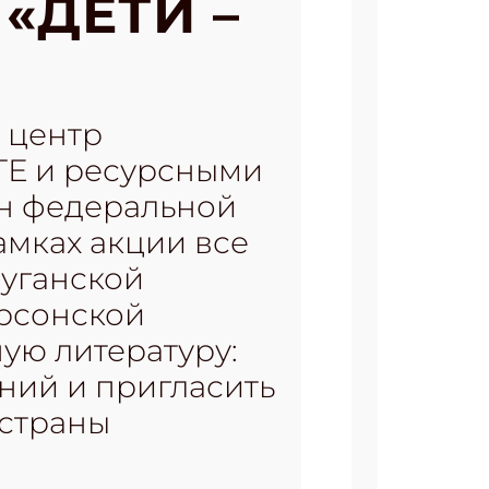
«ДЕТИ –
 центр
ТЕ и ресурсными
он федеральной
рамках акции все
Луганской
ерсонской
ую литературу:
ений и пригласить
 страны