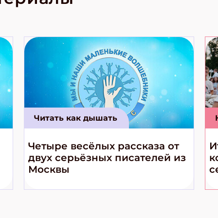
е приключения!
Читать как дышать
Четыре весёлых рассказа от
И
двух серьёзных писателей из
к
Москвы
с