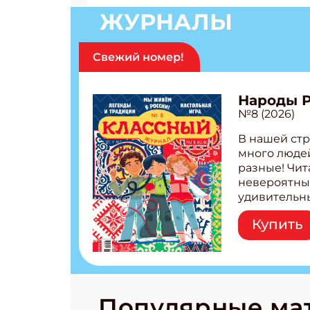
ЖУРНАЛЫ
Свежий номер!
Народы 
№8 (2026)
В нашей стр
много людей
разные! Чит
невероятны
удивительн
народов Рос
Купить
Легенды тат
бурятов Нас
Страшилка 
странные с
рецепты на
Новый коми
Популярные ма