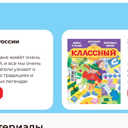
России
ане живёт очень
, и все мы очень
атели узнают о
х традициях и
ых легендах
сии! Внутри:
ар, башкир и
тольная игра
из Алтая Очень
лова Традиционные
родов России
кс про
териалы