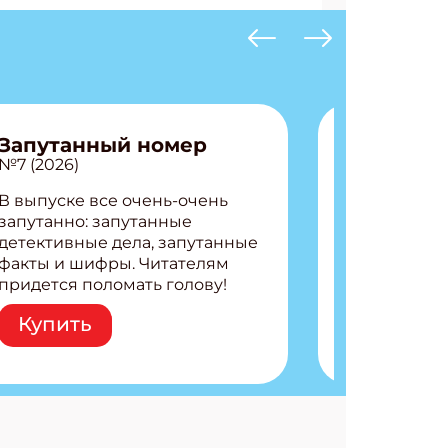
Запутанный номер
№7 (2026)
В выпуске все очень-очень
запутанно: запутанные
детективные дела, запутанные
факты и шифры. Читателям
придется поломать голову!
Внутри: Шифры и
Купить
расшифровки Плетем
запутанные поделки
Разгадываем головоломки
Ищем коды 3 комикса