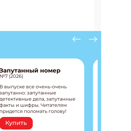
Запутанный номер
№7 (2026)
В выпуске все очень-очень
запутанно: запутанные
детективные дела, запутанные
факты и шифры. Читателям
придется поломать голову!
Внутри: Шифры и
Купить
расшифровки Плетем
запутанные поделки