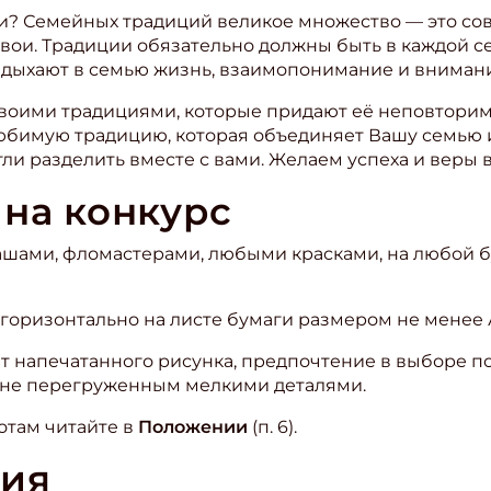
ии? Семейных традиций великое множество — это со
свои. Традиции обязательно должны быть в каждой с
вдыхают в семью жизнь, взаимопонимание и внимание
своими традициями, которые придают её неповторимо
юбимую традицию, которая объединяет Вашу семью и
ли разделить вместе с вами. Желаем успеха и веры 
на конкурс
шами, фломастерами, любыми красками, на любой б
горизонтально на листе бумаги размером не менее А
напечатанного рисунка, предпочтение в выборе по
 не перегруженным мелкими деталями.
отам читайте в
Положении
(п. 6).
тия