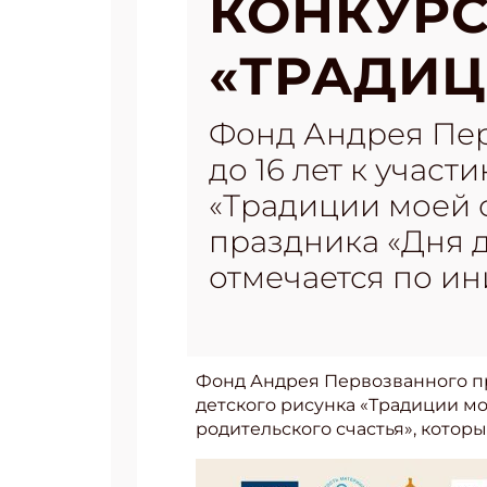
КОНКУРС
«ТРАДИЦ
Фонд Андрея Перв
до 16 лет к учас
«Традиции моей 
праздника «Дня д
отмечается по и
Фонд Андрея Первозванного при
детского рисунка «Традиции мо
родительского счастья», котор