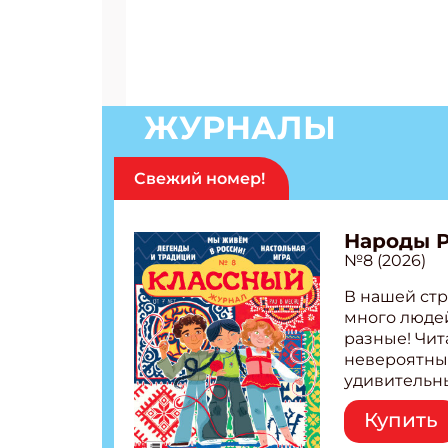
ЖУРНАЛЫ
Свежий номер!
Народы 
№8 (2026)
В нашей стр
много людей
разные! Чит
невероятны
удивительн
народов Рос
Купить
Легенды тат
бурятов Нас