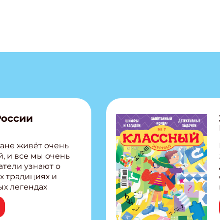
России
ане живёт очень
, и все мы очень
атели узнают о
х традициях и
ых легендах
сии! Внутри:
ар, башкир и
тольная игра