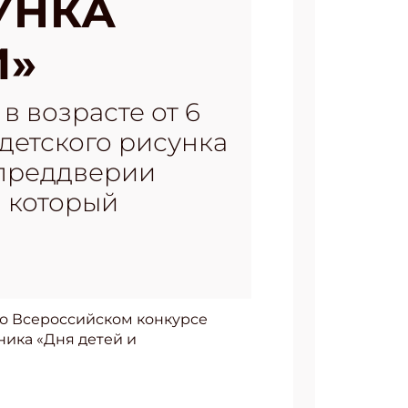
УНКА
И»
 возрасте от 6
 детского рисунка
 преддверии
, который
 во Всероссийском конкурсе
ника «Дня детей и