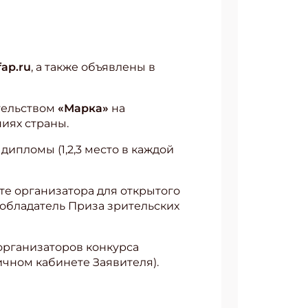
fap.ru
, а также объявлены в
тельством
«Марка»
на
иях страны.
дипломы (1,2,3 место в каждой
йте организатора для открытого
 обладатель Приза зрительских
организаторов конкурса
чном кабинете Заявителя).