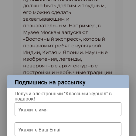
должно быть долгим и трудным,
его можно сделать
захватывающим и
познавательным. Например, в
Музее Москвы запускают
«Восточный экспресс», который
познакомит ребят с культурой
Индии, Китая и Японии. Научные
изобретения, легенды,
невероятные архитектурные
постройки и необычные традиции
– обо всем этом расскажут юным
Подпишись на рассылку
слушателям. А еще – чтобы
занятия запомнились надолго,
Получи электронный "Классный журнал" в
подарок!
ребята смогут своими руками
изготовить традиционный
Укажите имя
китайский фонарик, расписать
японскую ширму и нарисовать
индийскую мандалу.
Укажите Ваш Email