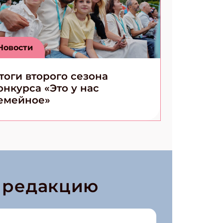
Новости
тоги второго сезона
онкурса «Это у нас
емейное»
в редакцию