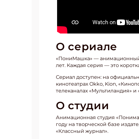
О сериале
«ПониМашка» — анимационный 
лет. Каждая серия — это корот
Сериал доступен: на официаль
кинотеатрах Okko, Kion, «Кинопои
телеканалах «Мультиландия» и «
О сту­дии
Анимационная студия «Понима
году на творческой базе изда
«Классный журнал».