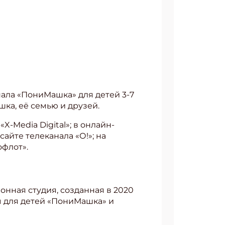
ла «ПониМашка» для детей 3-7
ка, её семью и друзей.
«X-Media Digital»; в онлайн-
 сайте телеканала «О!»; на
офлот».
онная студия, созданная в 2020
ы для детей «ПониМашка» и