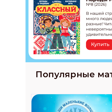
№8 (2026)
В нашей стр
много людей
разные! Чит
невероятны
удивительн
народов Рос
Купить
Легенды тат
бурятов Нас
Страшилка 
странные с
рецепты на
Новый коми
Популярные ма
космически