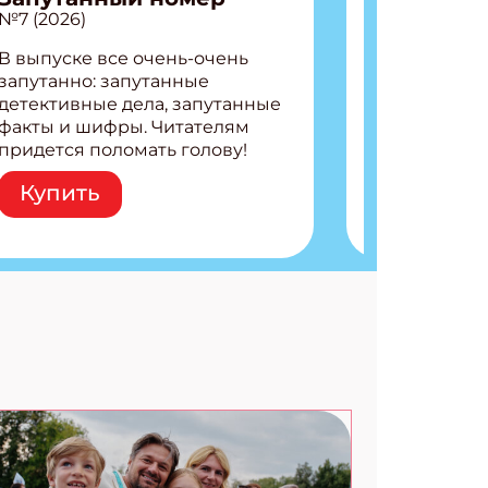
№7 (2026)
В выпуске все очень-очень
запутанно: запутанные
детективные дела, запутанные
факты и шифры. Читателям
придется поломать голову!
Внутри: Шифры и
Купить
расшифровки Плетем
запутанные поделки
Разгадываем головоломки
Ищем коды 3 комикса