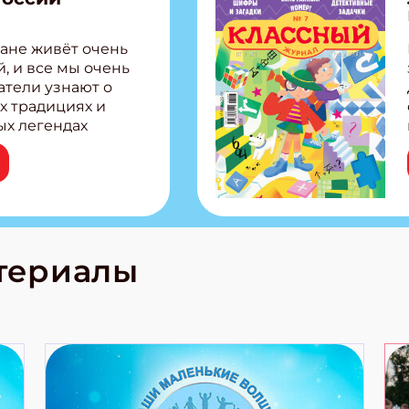
ане живёт очень
, и все мы очень
атели узнают о
х традициях и
ых легендах
сии! Внутри:
ар, башкир и
тольная игра
из Алтая Очень
лова Традиционные
родов России
кс про
териалы
е приключения!