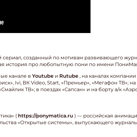
сериал, созданный по мотивам развивающего журна
кая история про любопытную пони по имени ПониМаш
ные канале в
Youtube
и
Rutube
, на каналах компании 
ск», Ivi, ВК Video, Start, «Премьер», «Мегафон ТВ»; на
Смай­лик ТВ»; в поездах «Сапсан» и на борту а/к «Аэр
тика» (
https://ponymatica.ru
) — российская анимаци
тельства «Открытые системы», выпускающего журнал