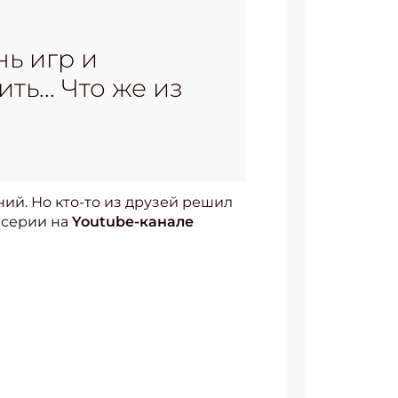
нь игр и
ь... Что же из
ний. Но кто-то из друзей решил
й серии на
Youtube-канале