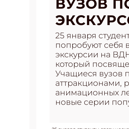
ВУЗОВ П
ЭКСКУР
25 января студен
попробуют себя в
экскурсии на ВД
который посвяще
Учащиеся вузов 
аттракционами, 
анимационных лен
новые серии поп