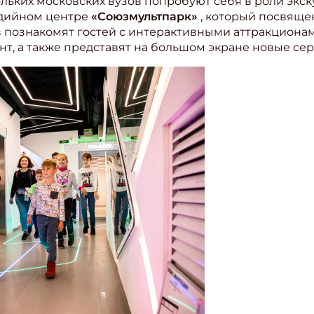
ольких московских вузов попробуют себя в роли экс
едийном центре
«Союзмультпарк»
, который посвяще
 познакомят гостей с интерактивными аттракционам
т, а также представят на большом экране новые се