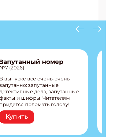
Запутанный номер
№7 (2026)
В выпуске все очень-очень
запутанно: запутанные
детективные дела, запутанные
факты и шифры. Читателям
придется поломать голову!
Внутри: Шифры и
Купить
расшифровки Плетем
запутанные поделки
Разгадываем головоломки
Ищем коды 3 комикса