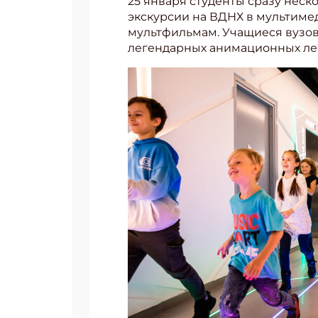
25 января студенты сразу неск
экскурсии на ВДНХ в мультим
мультфильмам. Учащиеся вузов
легендарных анимационных лен