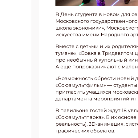
В День студента в новом для с
Московского государственного
школа экономики», Московского
искусства имени Народного арт
Вместе с детьми и их родителя
тумане», «Вовка в Тридевятом
про необычный купольный кино
А еще попроказничают с мален
«Возможность обрести новый д
«Союзмультфильм» — студенты с
пригласить учащихся московск
департамента мероприятий и п
В павильоне гостей ждут 18 ув
«Союзмультпарка». В их основе
реальность), 3D-анимация, си
графических объектов.