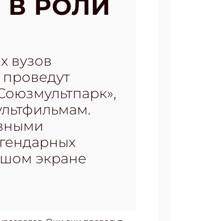
 В РОЛИ
х вузов
 проведут
Союзмультпарк»,
ультфильмам.
ивными
егендарных
ьшом экране