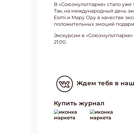
В «Союзмультпарке» стало уже 
Так, на международный день э
Esmi и Мару Ору в качестве эк
положительных эмоций подарил
Экскурсии в «Союзмультпарке» с
21:00.
Подп
Получи
Ждем тебя в наш
Укаж
Купить журнал
Укаж