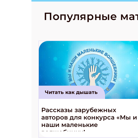
рецепты на
Новый коми
Популярные ма
космически
Читать как дышать
Рассказы зарубежных
авторов для конкурса «Мы и
наши маленькие
волшебники!»