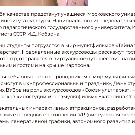
ебя качестве предстанут учащиеся Московского унив
 института культуры, Национального исследователь
 педагогического государственного университета, 
иста СССР И.Д. Кобзона.
ми студенты погрузятся в мир мультфильмов «Тайна 
 царстве». Новоявленные экскурсоводы расскажут го
театр, отправятся в виртуальное путешествие на д
ькими гостями на крыше Карлсона.
ля себя опыт – стать проводником в мир мультфиль
могут в их «профессиональный праздник», День сту
их ВУЗов на роль экскурсоводов «Союзмультпарка»,
арков киностудии «Союзмультфильм» Екатерина Сл
лекательных интерактивных аттракционов, разработ
 самые передовые технологии: VR (виртуальная реаль
стемы генеративной графики, автономного развития 