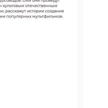
курсоводов. Они они проведут
н культовым отечественным
и, расскажут истории создания
рии популярных мультфильмов.