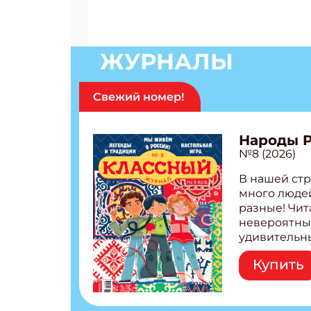
ЖУРНАЛЫ
Свежий номер!
Народы 
№8 (2026)
В нашей стр
много людей
разные! Чит
невероятны
удивительн
народов Рос
Купить
Легенды тат
бурятов Нас
Страшилка 
странные с