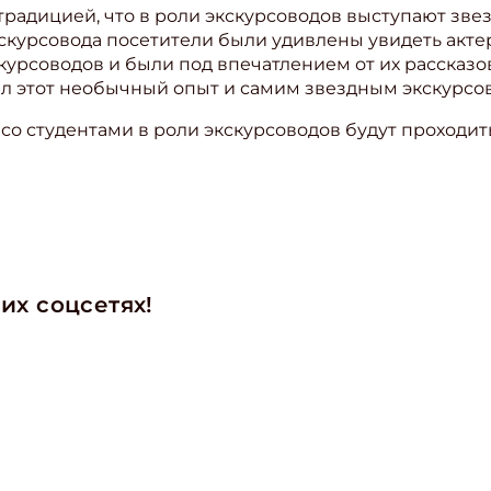
традицией, что в роли экскурсоводов выступают зв
кскурсовода посетители были удивлены увидеть акте
скурсоводов и были под впечатлением от их рассказ
 этот необычный опыт и самим звездным экскурсо
о студентами в роли экскурсоводов будут проходить 
ишись на рассылку
 электронный "Классный журнал" в подарок!
их соцсетях!
ите имя
ите Ваш Email
ПОДПИС