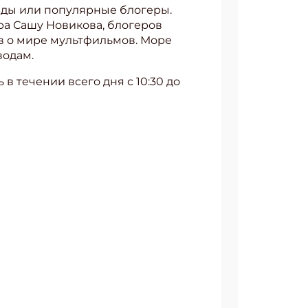
езды или популярные блогеры.
ра Сашу Новикова, блогеров
ов о мире мультфильмов. Море
водам.
в течении всего дня с 10:30 до
АТЬСЯ