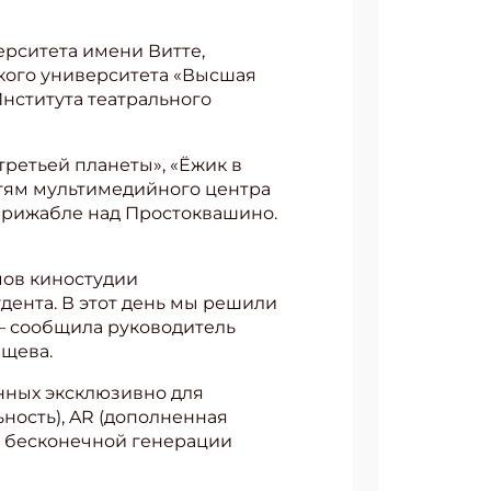
ерситета имени Витте,
ского университета «Высшая
Института театрального
третьей планеты», «Ёжик в
стям мультимедийного центра
ирижабле над Простоквашино.
мов киностудии
дента. В этот день мы решили
 — сообщила руководитель
ащева.
анных эксклюзивно для
ность), AR (дополненная
и бесконечной генерации