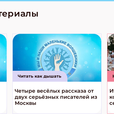
родов России
кс про
териалы
е приключения!
Читать как дышать
Четыре весёлых рассказа от
И
двух серьёзных писателей из
к
Москвы
с