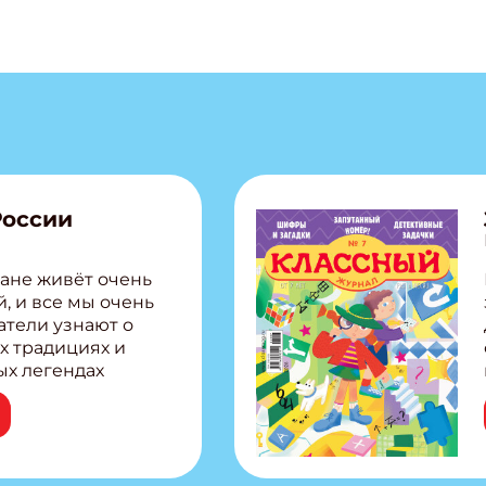
России
ане живёт очень
, и все мы очень
атели узнают о
х традициях и
ых легендах
сии! Внутри:
ар, башкир и
тольная игра
из Алтая Очень
лова Традиционные