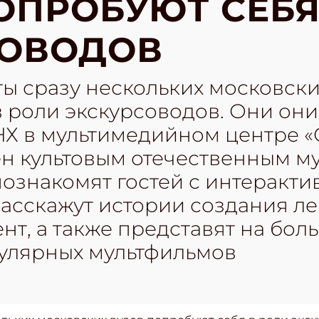
ОПРОБУЮТ СЕБЯ
СОВОДОВ
ты сразу нескольких московски
 роли экскурсоводов. Они они
НХ в мультимедийном центре «
н культовым отечественным м
познакомят гостей с интеракт
расскажут истории создания л
т, а также представят на бол
улярных мультфильмов