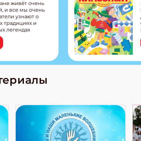
ане живёт очень
, и все мы очень
атели узнают о
х традициях и
ых легендах
сии! Внутри:
ар, башкир и
тольная игра
из Алтая Очень
лова Традиционные
родов России
кс про
териалы
е приключения!