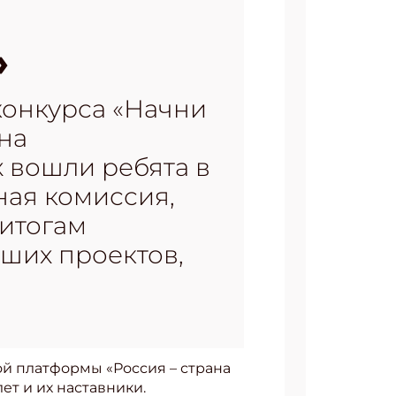
»
конкурса «Начни
на
х вошли ребята в
сная комиссия,
 итогам
ших проектов,
ой платформы «Россия – страна
лет и их наставники.