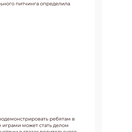
льного питчинга определила
продемонстрировать ребятам в
ие играми может стать делом
устрии в глазах родительского