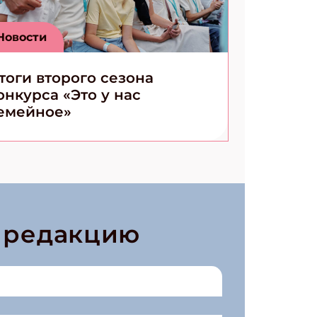
Новости
тоги второго сезона
онкурса «Это у нас
емейное»
в редакцию