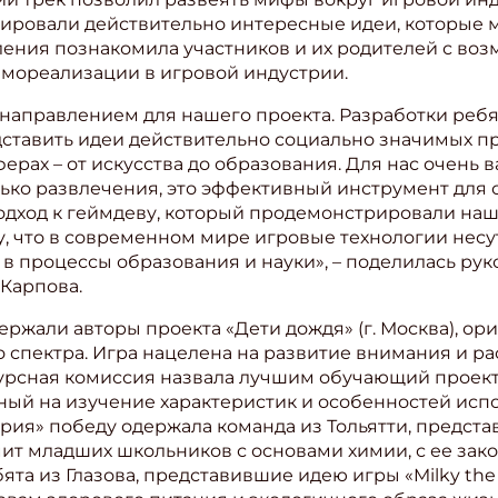
ировали действительно интересные идеи, которые м
ения познакомила участников и их родителей с во
мореализации в игровой индустрии.
 направлением для нашего проекта. Разработки реб
ставить идеи действительно социально значимых пр
рах – от искусства до образования. Для нас очень в
олько развлечения, это эффективный инструмент для 
одход к геймдеву, который продемонстрировали наш
, что в современном мире игровые технологии несу
в процессы образования и науки», – поделилась ру
 Карпова.
ржали авторы проекта «Дети дождя» (г. Москва), ор
 спектра. Игра нацелена на развитие внимания и р
урсная комиссия назвала лучшим обучающий проект
ный на изучение характеристик и особенностей исп
рия» победу одержала команда из Тольятти, предст
мит младших школьников с основами химии, с ее за
та из Глазова, представившие идею игры «Milky the 