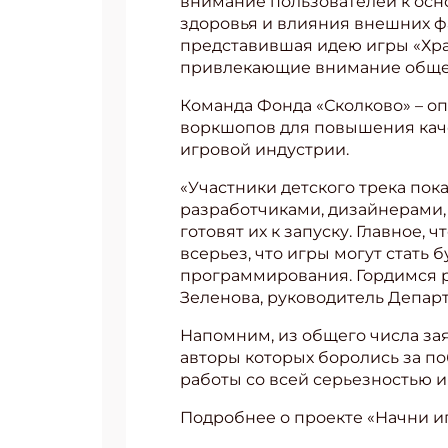
внимание пользователей к осно
здоровья и влияния внешних ф
представившая идею игры «Хра
привлекающие внимание общес
Команда Фонда «Сколково» – оп
воркшопов для повышения каче
игровой индустрии.
«Участники детского трека п
разработчиками, дизайнерами,
готовят их к запуску. Главное,
всерьез, что игры могут стать
программирования. Гордимся р
Зеленова, руководитель Депар
Подп
Напомним, из общего числа зая
Получи
авторы которых боролись за по
работы со всей серьезностью и
Укаж
Подробнее о проекте «Начни и