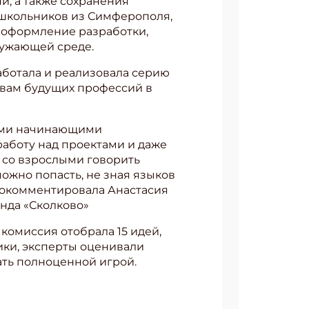
и, а также сохранения
 школьников из Симферополя,
 оформление разработки,
ужающей среде.
аботала и реализовала серию
овам будущих профессий в
ными начинающими
аботу над проектами и даже
но со взрослыми говорить
можно попасть, не зная языков
рокомментировала Анастасия
нда «Сколково»
комиссия отобрала 15 идей,
ники, эксперты оценивали
ать полноценной игрой.