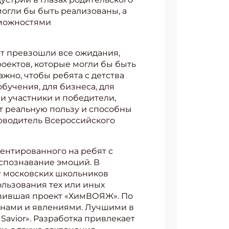
огли бы быть реализованы, а
зможностями
ят превзошли все ожидания,
оектов, которые могли бы быть
ажно, чтобы ребята с детства
обучения, для бизнеса, для
и участники и победители,
т реальную пользу и способны
ководитель Всероссийского
иентированного на ребят с
аспознавание эмоций. В
 московских школьников
ользования тех или иных
авившая проект «ХимВОЯЖ». По
конами и явлениями. Лучшими в
Savior». Разработка привлекает