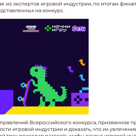
ая из экспертов игровой индустрии, по итогам фина
дставленных на конкурс.
направлений Всероссийского конкурса, призванное 
ности игровой индустрии и доказать, что их увлечен
кий трек позволил развеять мифы вокруг игровой инд