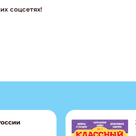
ите Ваш Email
их соцсетях!
ПОДПИС
России