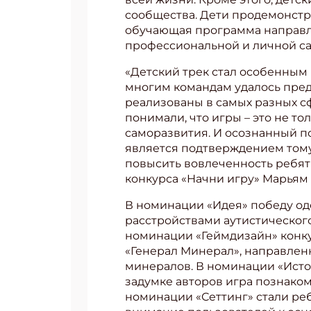
сообщества. Дети продемонстр
обучающая программа направл
профессиональной и личной са
«Детский трек стал особенным
многим командам удалось пред
реализованы в самых разных сфе
понимали, что игры – это не т
саморазвития. И осознанный п
является подтверждением тому
повысить вовлеченность ребят 
конкурса «Начни игру» Марьям
В номинации «Идея» победу оде
расстройствами аутистического
номинации «Геймдизайн» конк
«Генерал Минерал», направлен
минералов. В номинации «Исто
задумке авторов игра познако
номинации «Сеттинг» стали ребя