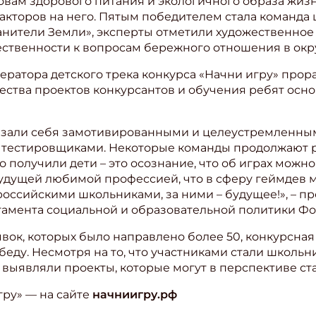
вам здорового питания и экологичного образа жизн
акторов на него. Пятым победителем стала команда
нители Земли», эксперты отметили художественное
твенности к вопросам бережного отношения в окр
ератора детского трека конкурса «Начни игру» прор
ства проектов конкурсантов и обучения ребят осн
оказали себя замотивированными и целеустремлен
 тестировщиками. Некоторые команды продолжают р
 что получили дети – это осознание, что об играх мож
 будущей любимой профессией, что в сферу геймдев 
оссийскими школьниками, за ними – будущее!», – п
тамента социальной и образовательной политики Фо
ишись на рассылку
вок, которых было направлено более 50, конкурсная 
 электронный "Классный журнал" в подарок!
беду. Несмотря на то, что участниками стали школь
 выявляли проекты, которые могут в перспективе ст
ите имя
гру» — на сайте
начниигру.рф