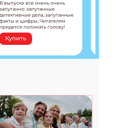
В выпуске все очень-очень
запутанно: запутанные
детективные дела, запутанные
факты и шифры. Читателям
придется поломать голову!
Внутри: Шифры и
Купить
расшифровки Плетем
запутанные поделки
Разгадываем головоломки
Ищем коды 3 комикса