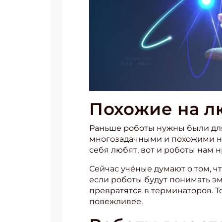
Укаж
Похожие на л
Раньше роботы нужны были для 
многозадачными и похожими на л
себя любят, вот и роботы нам н
Сейчас учёные думают о том, ч
если роботы будут понимать эмо
превратятся в терминаторов. Т
повежливее.