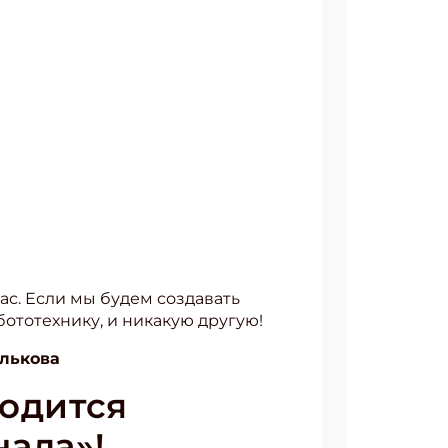
ас. Если мы будем создавать
бототехнику, и никакую другую!
алькова
ходится
ала»!