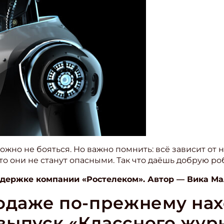
ожно не бояться. Но важно помнить: всё зависит от н
о они не станут опасными. Так что даёшь добрую ро
ддержке компании «Ростелеком». Автор — Вика М
родаже по-прежнему на
выпуск «Классного журн