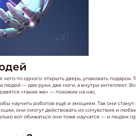
ите Ваш Email
ПОДПИС
юдей
чего-то одного: открыть дверь, упаковать подарок. Т
юдей — две руки, две ноги, а внутри интеллект. Всё
равятся «такие же» — похожие на нас.
тобы научить роботов ещё и эмоциям. Так они станут
ции, они смогут действовать из сочувствия и любви 
олько вот обижаться они тоже научатся — и людям п