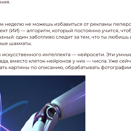
ния.
ом неделю не можешь избавиться от рекламы пеперо
кт (ИИ) — алгоритм, который постоянно учится, что
азный: один заботливо следит за тем, что ты любишь 
ные шахматы.
 искусственного интеллекта — нейросети. Эти умные
авда, вместо клеток-нейронов у них — числа. Уже се
ать картины по описанию, обрабатывать фотографии
ишись на рассылку
 электронный "Классный журнал" в подарок!
ите имя