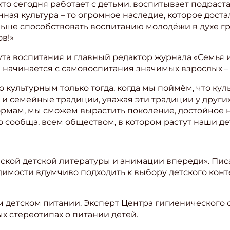
 кто сегодня работает с детьми, воспитывает подра
нная культура – то огромное наследие, которое дост
льше способствовать воспитанию молодёжи в духе г
в!»
ута воспитания и главный редактор журнала «Семья и
 начинается с самовоспитания значимых взрослых – 
культурным только тогда, когда мы поймём, что куль
и семейные традиции, уважая эти традиции у других
мам, мы сможем вырастить поколение, достойное н
о сообща, всем обществом, в котором растут наши де
ийской детской литературы и анимации впереди». Пи
имости вдумчиво подходить к выбору детского конте
м детском питании. Эксперт Центра гигиенического
х стереотипах о питании детей.