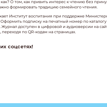
 как? О том, как привить интерес к чтению без прин
важно формировать традицию семейного чтения.
кает Институт воспитания при поддержке Министер
. Оформить подписку на печатный номер по каталогу
. Журнал доступен в цифровой и аудиоверсии на са
 переходя по QR-кодам на страницах.
ишись на рассылку
их соцсетях!
 электронный "Классный журнал" в подарок!
ите имя
ите Ваш Email
ПОДПИС