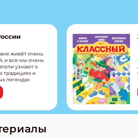
России
ане живёт очень
, и все мы очень
атели узнают о
х традициях и
ых легендах
сии! Внутри:
ар, башкир и
тольная игра
из Алтая Очень
лова Традиционные
родов России
кс про
териалы
е приключения!