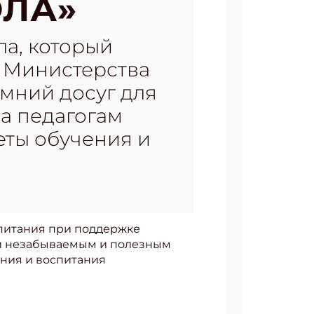
ОЛА»
а, который
е Министерства
мний досуг для
а педагогам
еты обучения и
спитания при поддержке
ей незабываемым и полезным
ения и воспитания