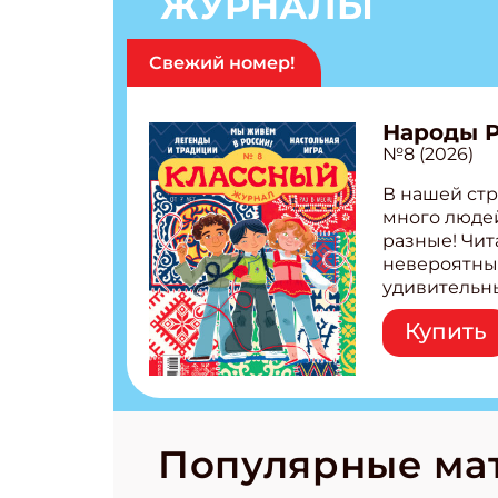
ЖУРНАЛЫ
Свежий номер!
Народы 
№8 (2026)
В нашей стр
много людей
разные! Чит
невероятны
удивительн
народов Рос
Купить
Легенды тат
бурятов Нас
Страшилка 
странные с
рецепты на
Новый коми
Популярные ма
космически