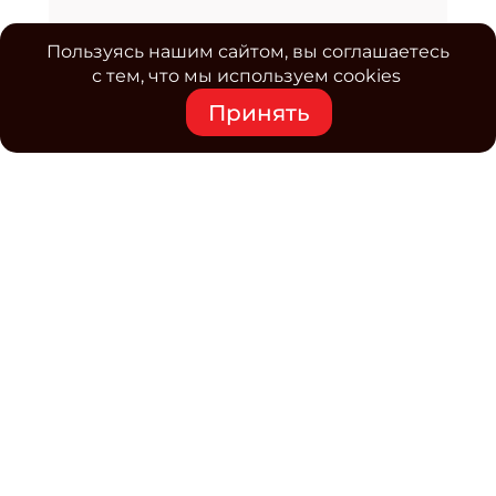
Пользуясь нашим сайтом, вы соглашаетесь
с тем, что мы используем cookies
Принять
Средство массовой информации www.classmag.ru
Свидетельство о регистрации СМИ сетевого издания
Эл.№ ФС77-63739 от 16 ноября 2015 г. выдано
Роскомнадзором.
Политика обработки
персональных данных