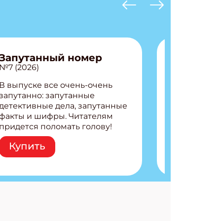
Запутанный номер
№7 (2026)
В выпуске все очень-очень
запутанно: запутанные
детективные дела, запутанные
факты и шифры. Читателям
придется поломать голову!
Внутри: Шифры и
Купить
расшифровки Плетем
запутанные поделки
Разгадываем головоломки
Ищем коды 3 комикса