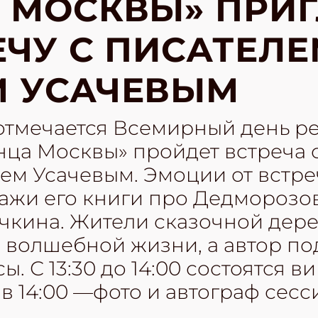
 МОСКВЫ» ПРИ
ЕЧУ С ПИСАТЕЛ
М УСАЧЕВЫМ
 отмечается Всемирный день ре
нца Москвы» пройдет встреча 
ем Усачевым. Эмоции от встр
жи его книги про Дедморозов
чкина. Жители сказочной дере
 волшебной жизни, а автор по
ы. С 13:30 до 14:00 состоятся в
в 14:00 —фото и автограф сесс