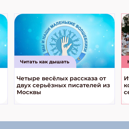
Читать как дышать
Четыре весёлых рассказа от
И
двух серьёзных писателей из
к
Москвы
с