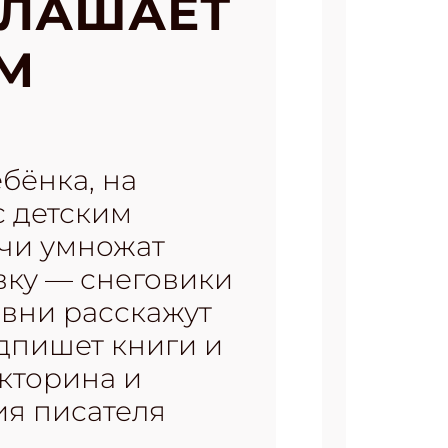
ГЛАШАЕТ
ЕМ
бёнка, на
с детским
ечи умножат
ку — снеговики
вни расскажут
дпишет книги и
икторина и
ия писателя