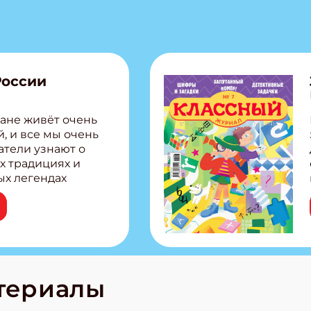
России
ане живёт очень
, и все мы очень
атели узнают о
х традициях и
ых легендах
сии! Внутри:
ар, башкир и
тольная игра
из Алтая Очень
лова Традиционные
родов России
кс про
териалы
е приключения!