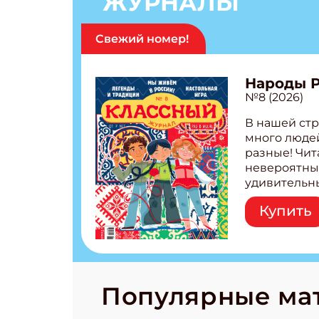
ЖУРНАЛЫ
Свежий номер!
Народы 
№8 (2026)
В нашей стр
много людей
разные! Чит
невероятны
удивительн
народов Рос
Купить
Легенды тат
бурятов Нас
Страшилка 
странные с
рецепты на
Новый коми
Популярные ма
космически