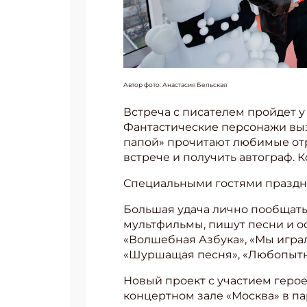
Автор фото: Анастасия Бельская
Встреча с писателем пройдет у
Фантастические персонажи выз
папой» прочитают любимые отр
встрече и получить автограф. 
Специальными гостями праздник
Большая удача лично пообщать
мультфильмы, пишут песни и ос
«Волшебная Азбука», «Мы играли
«Шуршащая песня», «Любопытн
Новый проект с участием герое
концертном зале «Москва» в пар