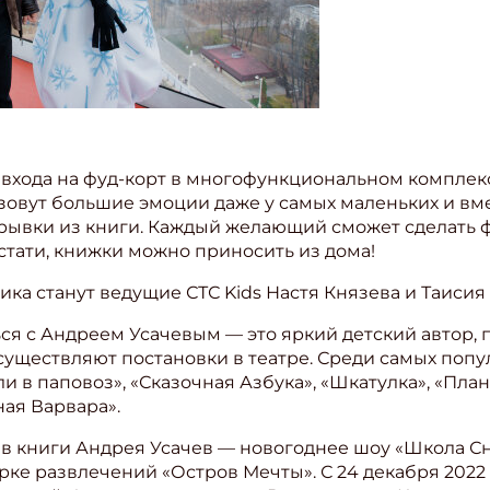
 входа на фуд-корт в многофункциональном комплек
овут большие эмоции даже у самых маленьких и вме
ывки из книги. Каждый желающий сможет сделать фо
Кстати, книжки можно приносить из дома!
а станут ведущие СТС Kids Настя Князева и Таисия
ся с Андреем Усачевым — это яркий детский автор, 
уществляют постановки в театре. Среди самых попу
 в паповоз», «Сказочная Азбука», «Шкатулка», «План
ая Варвара».
в книги Андрея Усачев — новогоднее шоу «Школа Сн
ке развлечений «Остров Мечты». С 24 декабря 2022 г