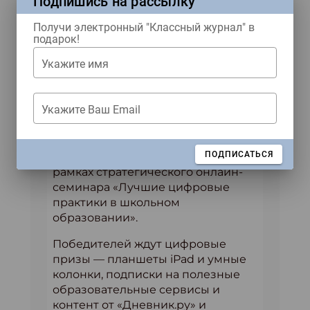
Подпишись на рассылку
член жюри конкурса, пресс-
секретарь «Дневник.ру»
Получи электронный "Классный журнал" в
подарок!
Екатерина Мантуленко.
Укажите имя
Теперь полуфиналистам
предстоят онлайн-защиты
конкурсных работ перед
Укажите Ваш Email
коллегами и экспертным жюри,
после чего будут определены
победители конкурса в каждой
ЗАКРЫТЬ
ПОДПИСАТЬСЯ
номинации, которых объявят в
рамках стратегического онлайн-
семинара «Лучшие цифровые
практики в школьном
образовании».
Победителей ждут цифровые
призы — планшеты iPad и умные
колонки, подписки на полезные
образовательные сервисы и
контент от «Дневник.ру» и