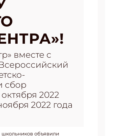
У
ГО
НТРА»!
р» вместе с
 Всероссийский
етско-
и сбор
 октября 2022
ноября 2022 года
м школьников объявили