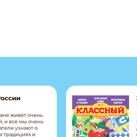
России
ане живёт очень
, и все мы очень
атели узнают о
х традициях и