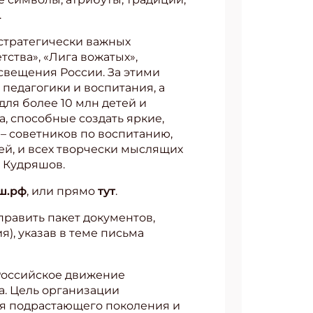
.
 стратегически важных
ства», «Лига вожатых»,
свещения России. За этими
педагогики и воспитания, а
для более 10 млн детей и
, способные создать яркие,
– советников по воспитанию,
лей, и всех творчески мыслящих
 Кудряшов.
ш.рф
, или прямо
тут
.
править пакет документов,
я), указав в теме письма
Российское движение
а. Цель организации
ия подрастающего поколения и