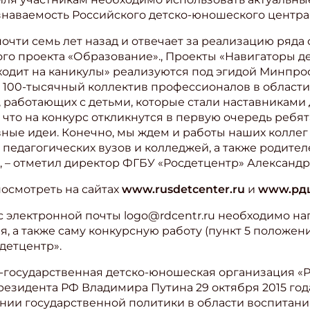
знаваемость Российского детско-юношеского центра
очти семь лет назад и отвечает за реализацию ряда
го проекта «Образование»., Проекты «Навигаторы дет
уходит на каникулы» реализуются под эгидой Минпро
 100-тысячный коллектив профессионалов в области 
, работающих с детьми, которые стали наставниками 
что на конкурс откликнутся в первую очередь ребята
ые идеи. Конечно, мы ждем и работы наших коллег 
в педагогических вузов и колледжей, а также родите
 – отметил директор ФГБУ «Росдетцентр» Александр
осмотреть на сайтах
www.rusdetcenter.ru
и
www.рд
ес электронной почты logo@rdcentr.ru необходимо на
, а также саму конкурсную работу (пункт 5 положени
детцентр».
государственная детско-юношеская организация «
езидента РФ Владимира Путина 29 октября 2015 год
нии государственной политики в области воспитан