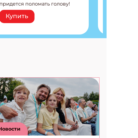
придется поломать голову!
Внутри: Шифры и
Купить
расшифровки Плетем
запутанные поделки
Разгадываем головоломки
Ищем коды 3 комикса
Новости