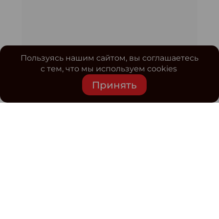
Пользуясь нашим сайтом, вы соглашаетесь
с тем, что мы используем cookies
Принять
Средство массовой информации www.classmag.ru
Свидетельство о регистрации СМИ сетевого издания
Эл.№ ФС77-63739 от 16 ноября 2015 г. выдано