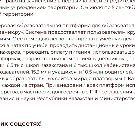
раво на зачисление в первый класс, и от родителе
ным учреждением территории. С 6 июля по 5 сентябр
 территории.
фровая образовательная платформа для образовател
вник.ру». Система предоставляет пользователям кру
ям. С ее помощью легко планировать учебную деят
я в чатах по учебе, проводить дистанционные уроки
ажеров, проводить оплату питания, использовать д
формах, разработанных компанией «Дневник.ру», зар
, 6,5 тыс. школ Казахстана и 6 тыс. школ Узбекиста
давателей, 15,3 млн учащихся, и 10,5 млн родителей
мых образовательных сайтов мира, а платформы в Каз
 каждой из стран. При внедрении всех платформ ис
ерства, в частности, долгосрочные ГЧП-соглашения 
вания и науки Республики Казахстан и Министерств
их соцсетях!