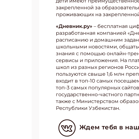
дети имеют преимущественное п
закрепленной за образователь
проживающих на закрепленной
«Дневник.ру»
– бесплатная ци
разработанная компанией «Дне
расписанию и домашним задани
школьными новостями, общатьс
знания с помощью онлайн-трен
сервисы и приложения. На плат
школ из разных регионов России
пользуются свыше 1,6 млн препо
входит в топ-10 самых посещае
топ-3 самых популярных сайтов
государственно-частного партн
также с Министерством образо
Республики Узбекистан.
Ждем тебя в наш