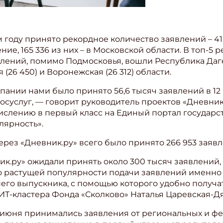
 году принято рекордное количество заявлений – 412 
е, 165 336 из них – в Московской области. В топ-5 
лений, помимо Подмосковья, вошли Республика Дагест
ая (26 450) и Воронежская (26 312) области.
ании нами было принято 56,6 тысяч заявлений в 12 
госуслуг, — говорит руководитель проектов «Дневни
числению в первый класс на Единый портал государс
лярность».
ерез «Дневник.ру» всего было принято 266 953 заяв
ик.ру» ожидали принять около 300 тысяч заявлений, а
 о растущей популярности подачи заявлений именно 
го выпускника, с помощью которого удобно получать
ИТ-кластера Фонда «Сколково» Наталья Царевская-Д
0 июня принимались заявления от региональных и фе