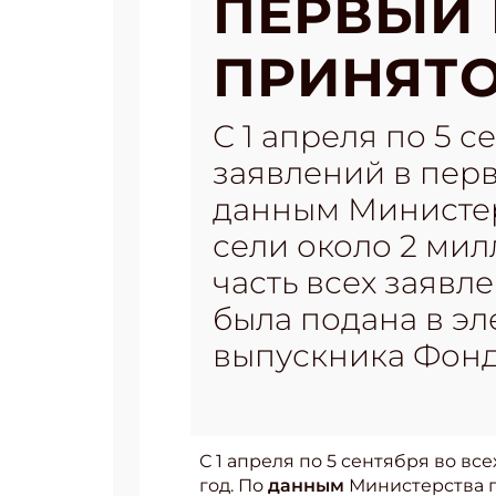
ПЕРВЫЙ 
ПРИНЯТО
С 1 апреля по 5 
заявлений в перв
данным Министер
сели около 2 мил
часть всех заявл
была подана в эл
выпускника Фонд
С 1 апреля по 5 сентября во в
год. По
данным
Министерства п