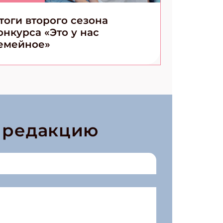
тоги второго сезона
онкурса «Это у нас
емейное»
в редакцию