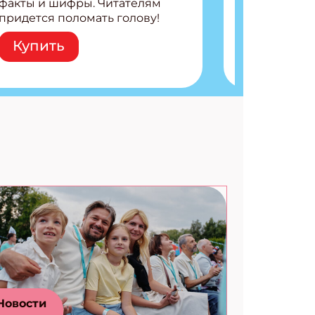
факты и шифры. Читателям
придется поломать голову!
Внутри: Шифры и
Купить
расшифровки Плетем
запутанные поделки
Разгадываем головоломки
Ищем коды 3 комикса
Новости