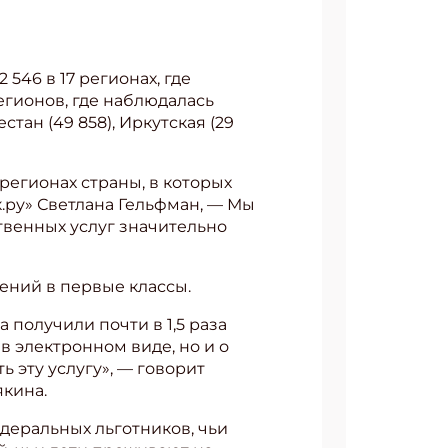
546 в 17 регионах, где
регионов, где наблюдалась
ан (49 858), Иркутская (29
регионах страны, в которых
к.ру» Светлана Гельфман, — Мы
твенных услуг значительно
лений в первые классы.
 получили почти в 1,5 раза
в электронном виде, но и о
 эту услугу», — говорит
якина.
деральных льготников, чьи