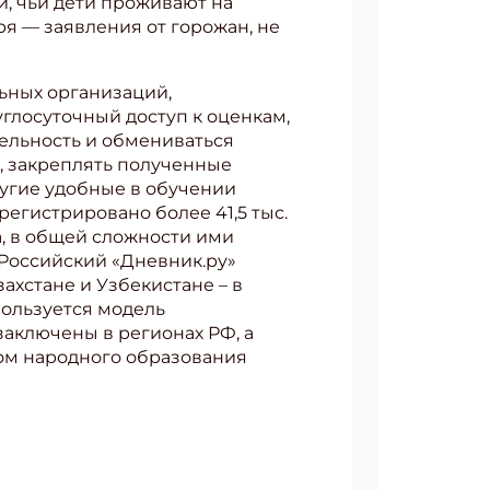
й, чьи дети проживают на
я — заявления от горожан, не
ьных организаций,
глосуточный доступ к оценкам,
ельность и обмениваться
, закреплять полученные
ругие удобные в обучении
егистрировано более 41,5 тыс.
на, в общей сложности ими
. Российский «Дневник.ру»
ахстане и Узбекистане – в
пользуется модель
заключены в регионах РФ, а
ом народного образования