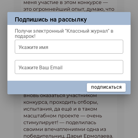
меня участие в этом конкурсе —
это огромнейший опыт, думаю, что
это мне поможет в подготовке
Подпишись на рассылку
детей к конкурсу чтецов в
следующем году, — рассказала
Получи электронный "Классный журнал" в
подарок!
Ольга Адамович.
Укажите имя
— Все педагоги, которые
участвовали в этом конкурсе
получили колоссальный, очень
Укажите Ваш Email
важный опыт. Все мы в детстве и
юности участвовали в разных
конкурсах, но в зрелом возрасте,
ЗАКРЫТЬ
ПОДПИСАТЬСЯ
когда ты уже опытный педагог и
вновь оказаться участником
конкурса, проходить отборы,
испытания, да ещё и в таком
масштабном проекте — очень
стимулирует! — поделилась
своими впечатлениями одна из
победительниц, Дарья Ермолаева.