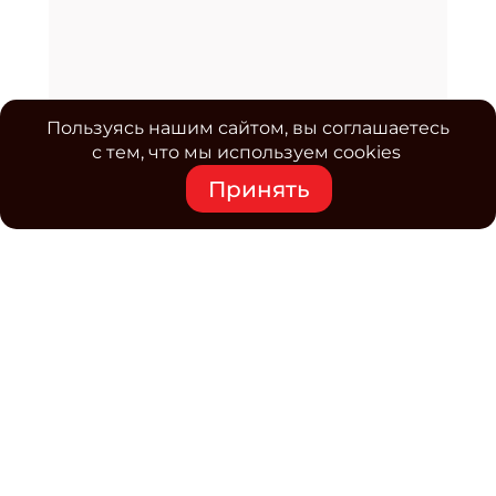
Пользуясь нашим сайтом, вы соглашаетесь
с тем, что мы используем cookies
Принять
Средство массовой информации www.classmag.ru
Свидетельство о регистрации СМИ сетевого издания
Эл.№ ФС77-63739 от 16 ноября 2015 г. выдано