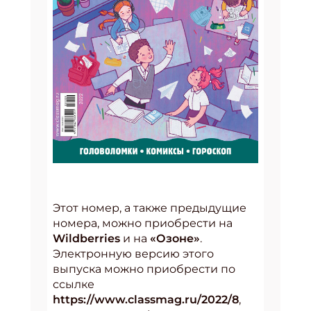
Этот номер, а также предыдущие
Подпишись на рассылку
номера, можно приобрести на
Wildberries
и на
«Озоне»
.
Получи электронный "Классный журнал" в
Электронную версию этого
подарок!
выпуска можно приобрести по
Укажите имя
ссылке
https://www.classmag.ru/2022/
8
,