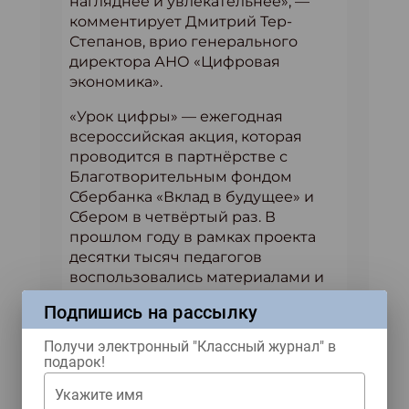
нагляднее и увлекательнее», —
комментирует Дмитрий Тер-
Степанов, врио генерального
директора АНО «Цифровая
экономика».
«Урок цифры» — ежегодная
всероссийская акция, которая
проводится в партнёрстве с
Благотворительным фондом
Сбербанка «Вклад в будущее» и
Сбером в четвёртый раз. В
прошлом году в рамках проекта
десятки тысяч педагогов
воспользовались материалами и
провели занятия «Искусственный
Подпишись на рассылку
интеллект в образовании». «Урок
цифры» прошли более 3,5 млн раз
Получи электронный "Классный журнал" в
школьники с 1-го по 11-й класс,
подарок!
педагоги и родители по всему
Укажите имя
миру. Проект длился 20 дней и