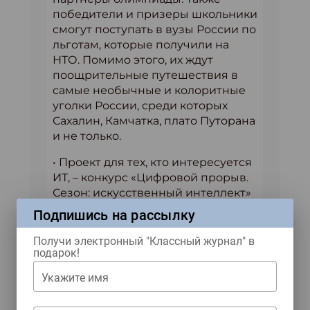
победители и призеры школьники
смогут поступать в вузы России по
льготам, которые получили на
НТО. Помимо этого, их ждут
поощрительные путешествия в
самые необычные и колоритные
уголки России, среди которых
Сахалин, Камчатка, плато Путорана
и не только.
• Проект для тех, кто интересуется
ИТ, – конкурс «Цифровой прорыв.
Сезон: искусственный интеллект»
(от 14 лет). Кейсы и задачи
Подпишись на рассылку
основаны на реальных проблемах
конкретных компаний и ведомств,
Получи электронный "Классный журнал" в
подарок!
а решения участников могут быть
доработаны и использованы на
Укажите имя
практике.