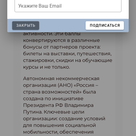
• Программа развития «Другое
Укажите Ваш Email
дело» (от 14 лет) не конкурс и не
олимпиада, а всесезонный проект.
Здесь можно получить баллы за
ЗАКРЫТЬ
ПОДПИСАТЬСЯ
общественно-полезные
активности. Эти баллы
конвертируются в различные
бонусы от партнеров проекта:
билеты на выставки, путешествия,
стажировки, скидки на обучающие
курсы и не только.
Автономная некоммерческая
организация (АНО) «Россия –
страна возможностей» была
создана по инициативе
Президента РФ Владимира
Путина. Ключевые цели
организации: создание условий
для повышения социальной
мобильности, обеспечения