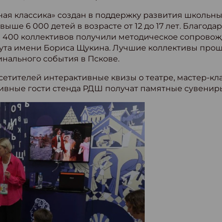
я классика» создан в поддержку развития школьных
ше 6 000 детей в возрасте от 12 до 17 лет. Благода
е 400 коллективов получили методическое сопрово
тута имени Бориса Щукина. Лучшие коллективы прош
инального события в Пскове.
етителей интерактивные квизы о театре, мастер-кл
тивные гости стенда РДШ получат памятные сувенир