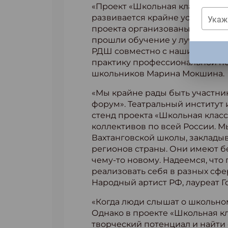
«Проект «Школьная классика» п
развивается крайне успешно. Р
Укаж
проекта организованы курсы 
прошли обучение у лучших педа
РДШ совместно с нашим главны
ЗАКРЫ
практику профессиональной пе
школьников Марина Мокшина.
«Мы крайне рады быть участник
форум». Театральный институт
стенд проекта «Школьная клас
коллективов по всей России. 
Вахтанговской школы, заклады
регионов страны. Они имеют 
чему-то новому. Надеемся, что
реализовать себя в разных сфер
Народный артист РФ, лауреат 
«Когда люди слышат о школьном 
Однако в проекте «Школьная кл
творческий потенциал и найти с