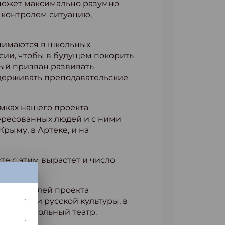
й может максимально разумно
 контролем ситуацию,
анимаются в школьных
ссии, чтобы в будущем покорить
рый призван развивать
ддерживать преподавательские
амках нашего проекта
ересованных людей и с ними
рыму, в Артеке, и на
те с этим вырастет и число
 спектаклей проекта
поэзии и русской культуры, в
венный школьный театр.