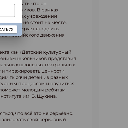
жно сказать, что он
ия участников. В рамках
овательных учреждений
 Проект не стоит на месте.
ина планирует внедрить
САТЬСЯ
ктор Российского движения
екта как «Детский культурный
жением школьников представил
ональных школьных театральных
у и тиражировать ценности
дим тысячи детей из разных
турным процессам и научиться
то поможет молодым ребятам
нститута им. Б. Щукина,
ться, что всё это не серьёзно.
реализовать свой серьёзный