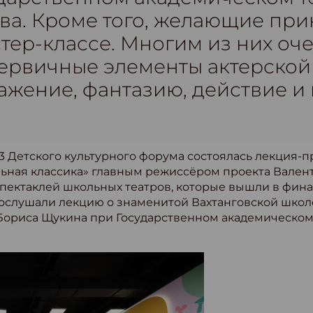
ва. Кроме того, желающие при
ер-классе. Многим из них оче
ервичные элементы актерской 
ажение, фантазию, действие и
3 Детского культурного форума состоялась лекция-п
ьная классика» главным режиссёром проекта Вален
ектаклей школьных театров, которые вышли в фина
послушали лекцию о знаменитой Вахтанговской школ
Бориса Щукина при Государственном академическом