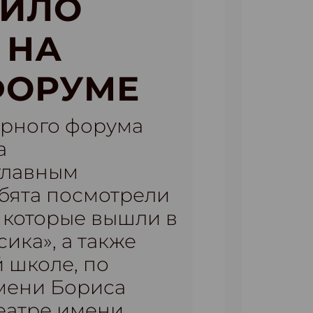
ВИЛО
 НА
ФОРУМЕ
турного форума
а
главным
бята посмотрели
 которые вышли в
ика», а также
 школе, по
имени Бориса
еатре имени