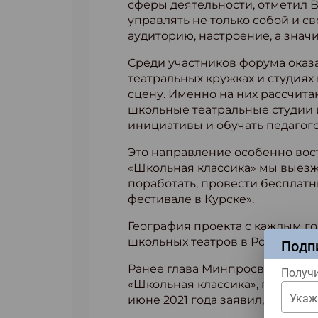
сферы деятельности, отметил В
управлять не только собой и с
аудиторию, настроение, а значи
Среди участников форума оказ
театральных кружках и студиях
сцену. Именно на них рассчита
школьные театральные студии и
инициативы и обучать педагог
Это направление особенно вост
«Школьная классика» мы выезж
поработать, провести бесплатн
фестивале в Курске».
География проекта с каждым го
школьных театров в России.
Подп
Ранее глава Минпросвещения 
Получи
«Школьная классика», проходив
Укаж
июне 2021 года заявил, что в 