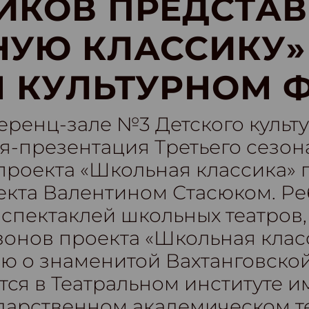
ИКОВ ПРЕДСТА
УЮ КЛАССИКУ»
 КУЛЬТУРНОМ 
ференц-зале №3 Детского куль
я-презентация Третьего сезон
проекта «Школьная классика» 
кта Валентином Стасюком. Ре
спектаклей школьных театров,
онов проекта «Школьная класс
ю о знаменитой Вахтанговской
тся в Театральном институте 
дарственном академическом т