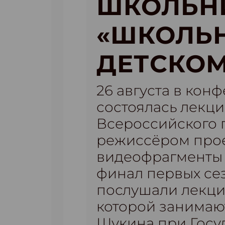
ШКОЛЬН
«ШКОЛЬН
ДЕТСКОМ
26 августа в кон
состоялась лекци
Всероссийского 
режиссёром прое
видеофрагменты 
финал первых сез
послушали лекци
которой занимаю
Щукина при Госу