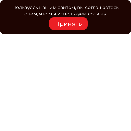
Пользуясь нашим сайтом, вы соглашаетесь
с тем, что мы используем cookies
Принять
Средство массовой информации www.classmag.ru
Свидетельство о регистрации СМИ сетевого издания
Эл.№ ФС77-63739 от 16 ноября 2015 г. выдано
Роскомнадзором.
Политика обработки
персональных данных